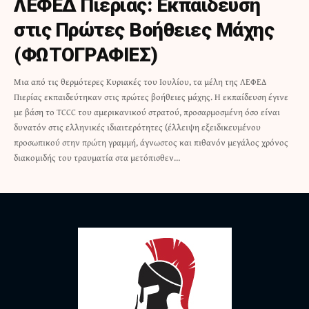
ΛΕΦΕΔ Πιερίας: Εκπαίδευση
στις Πρώτες Βοήθειες Μάχης
(ΦΩΤΟΓΡΑΦΙΕΣ)
Μια από τις θερμότερες Κυριακές του Ιουλίου, τα μέλη της ΛΕΦΕΔ
Πιερίας εκπαιδεύτηκαν στις πρώτες βοήθειες μάχης. Η εκπαίδευση έγινε
με βάση το TCCC του αμερικανικού στρατού, προσαρμοσμένη όσο είναι
δυνατόν στις ελληνικές ιδιαιτερότητες (έλλειψη εξειδικευμένου
προσωπικού στην πρώτη γραμμή, άγνωστος και πιθανόν μεγάλος χρόνος
διακομιδής του τραυματία στα μετόπισθεν…