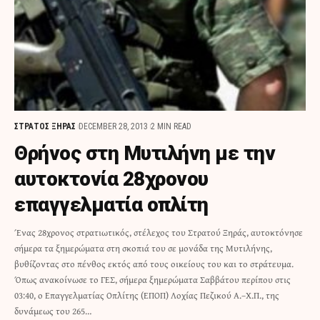
ΣΤΡΑΤΟΣ ΞΗΡΑΣ
DECEMBER 28, 2013
2 MIN READ
Θρήνος στη Μυτιλήνη με την
αυτοκτονία 28χρονου
επαγγελματία οπλίτη
Ένας 28χρονος στρατιωτικός, στέλεχος του Στρατού Ξηράς, αυτοκτόνησε
σήμερα τα ξημερώματα στη σκοπιά του σε μονάδα της Μυτιλήνης,
βυθίζοντας στο πένθος εκτός από τους οικείους του και το στράτευμα.
Όπως ανακοίνωσε το ΓΕΣ, σήμερα ξημερώματα Σαββάτου περίπου στις
03:40, ο Επαγγελματίας Οπλίτης (ΕΠΟΠ) Λοχίας Πεζικού Α.–Χ.Π., της
δυνάμεως του 265…