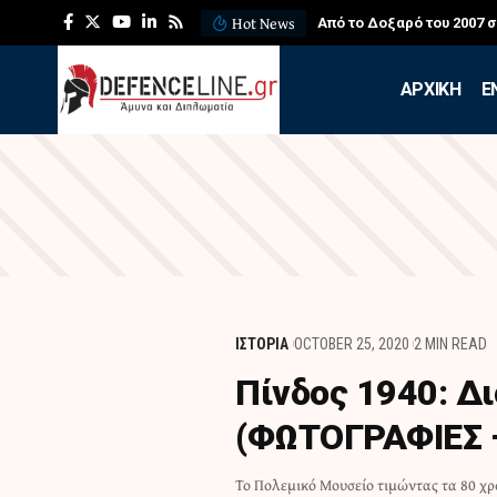
Hot News
Από το Δοξαρό του 2007 
APXIKH
Ε
ΙΣΤΟΡΙΑ
OCTOBER 25, 2020
2 MIN READ
Πίνδος 1940: Δ
(ΦΩΤΟΓΡΑΦΙΕΣ 
Το Πολεμικό Μουσείο τιμώντας τα 80 χρ
στον 1ο όροφο, αποτυπώνει τις σκληρές 