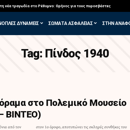
στη νέα τραγωδία στο Ρέθυμνο: Θρήνος για τους πυροσβέστες
ΝΟΠΛΕΣ ΔΥΝΑΜΕΙΣ
ΣΩΜΑΤΑ ΑΣΦΑΛΕΙΑΣ
ΣΤΗΝ ΑΝΑΦ
Tag:
Πίνδος 1940
ιόραμα στο Πολεμικό Μουσείο
– ΒΙΝΤΕΟ)
όνια από τον
συνθήκες του