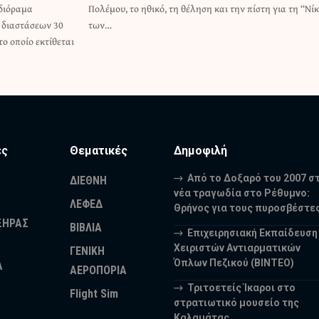
 διόραμα
 τη “Νίκη”
, διαστάσεων 30
των…
το οποίο εκτίθεται
ες
Θεματικές
Δημοφιλή
Από το Δοξαρό του 2007 σ
ΔΙΕΘΝΗ
νέα τραγωδία στο Ρέθυμνο:
ΛΕΦΕΔ
Θρήνος για τους πυροσβέστε
ΞΗΡΑΣ
ΒΙΒΛΙΑ
Επιχειρησιακή Εκπαίδευση
Χειριστών Αντιαρματικών
ΓΕΝΙΚΗ
Όπλων Πεζικού (ΒΙΝΤΕΟ)
Α
ΑΕΡΟΠΟΡΙΑ
Τριτοετείς Ίκαροι στο
Flight Sim
στρατιωτικό μουσείο της
Καλαμάτας