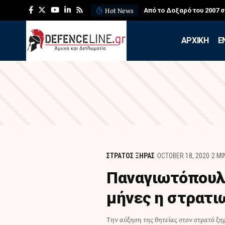
Hot News
Από το Δοξαρό του 2007 
APXIKH
Ε
ΣΤΡΑΤΟΣ ΞΗΡΑΣ
OCTOBER 18, 2020
2 MI
Παναγιωτόπουλο
μήνες η στρατι
Την αύξηση της θητείας στον στρατό ξη
έχει πάντως διευκρινιστεί εάν το μέτρο θα α