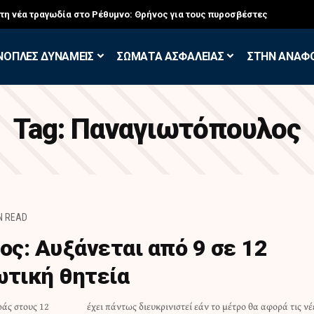
στη νέα τραγωδία στο Ρέθυμνο: Θρήνος για τους πυροσβέστες
ΝΟΠΛΕΣ ΔΥΝΑΜΕΙΣ
ΣΩΜΑΤΑ ΑΣΦΑΛΕΙΑΣ
ΣΤΗΝ ΑΝΑΦ
Tag:
Παναγιωτόπουλος
N READ
ς: Αυξάνεται από 9 σε 12
ωτική θητεία
ράς στους 12
φορά τις νέες