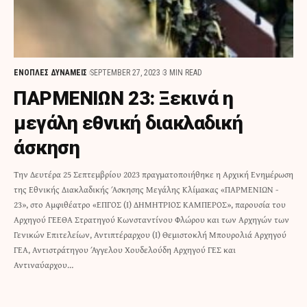
ΕΝΟΠΛΕΣ ΔΥΝΑΜΕΙΣ
SEPTEMBER 27, 2023
3 MIN READ
ΠΑΡΜΕΝΙΩΝ 23: Ξεκινά η
μεγάλη εθνική διακλαδική
άσκηση
Την Δευτέρα 25 Σεπτεμβρίου 2023 πραγματοποιήθηκε η Αρχική Ενημέρωση
της Εθνικής Διακλαδικής Άσκησης Μεγάλης Κλίμακας «ΠΑΡΜΕΝΙΩΝ -
23», στο Αμφιθέατρο «ΕΠΓΟΣ (Ι) ΔΗΜΗΤΡΙΟΣ ΚΑΜΠΕΡΟΣ», παρουσία του
Αρχηγού ΓΕΕΘΑ Στρατηγού Κωνσταντίνου Φλώρου και των Aρχηγών των
Γενικών Επιτελείων, Αντιπτέραρχου (Ι) Θεμιστοκλή Μπουρολιά Αρχηγού
ΓΕΑ, Αντιστράτηγου Άγγελου Χουδελούδη Αρχηγού ΓΕΣ και
Αντιναύαρχου…