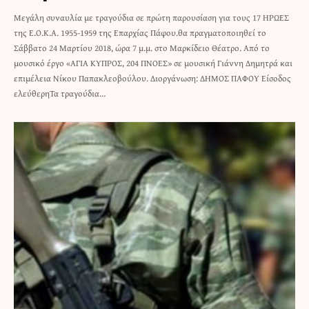
Μεγάλη συναυλία με τραγούδια σε πρώτη παρουσίαση για τους 17 ΗΡΩΕΣ
της Ε.Ο.Κ.Α. 1955-1959 της Επαρχίας Πάφου.θα πραγματοποιηθεί το
Σάββατο 24 Μαρτίου 2018, ώρα 7 μ.μ. στο Μαρκίδειο Θέατρο. Από το
μουσικό έργο «ΑΓΙΑ ΚΥΠΡΟΣ, 204 ΠΝΟΕΣ» σε μουσική Γιάννη Δημητρά και
επιμέλεια Νίκου Παπακλεοβούλου. Διοργάνωση: ΔΗΜΟΣ ΠΑΦΟΥ Είσοδος
ελεύθερηΤα τραγούδια…