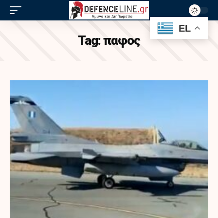
EL
Tag:
παφος