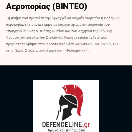
Αεροπορίας (ΒΙΝΤΕΟ)
Τη μνήμη του προστάτη της Αρχαγγέλου Μιχαήλ γιορτάζει η Πολεμική
Αεροπορία, την οποία τίμησε με λαμπρότητα, στην παρουσία του
Υπουργού Άμυνας κ. Φώτης Φωτίου και του Αρχηγού της Εθνικής
Φρουράς Αντιστράτηγου Στυλιανού Νάση σε ειδική τελετή που
πραγματοποιήθηκε στην Αεροπορική Βάση «ΑΝΔΡΕΑΣ ΠΑΠΑΝΔΡΕΟΥ»
στην Πάφο. Στρατιωτικό άγημα και η Φιλαρμονική…