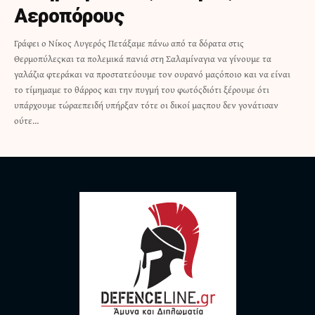
Αεροπόρους
Γράφει ο Νίκος Λυγερός Πετάξαμε πάνω από τα δόρατα στις
Θερμοπύλεςκαι τα πολεμικά πανιά στη Σαλαμίναγια να γίνουμε τα
γαλάζια φτεράκαι να προστατεύουμε τον ουρανό μαςόποιο και να είναι
το τίμημαμε το θάρρος και την πυγμή του φωτόςδιότι ξέρουμε ότι
υπάρχουμε τώραεπειδή υπήρξαν τότε οι δικοί μαςπου δεν γονάτισαν
ούτε…