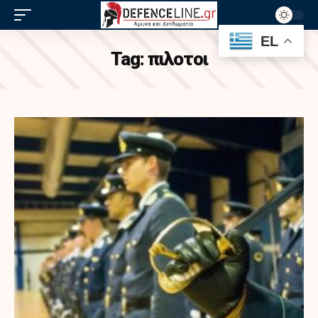
EL
Tag:
πιλοτοι