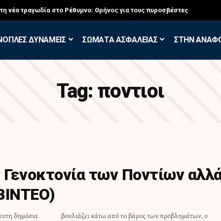
στη νέα τραγωδία στο Ρέθυμνο: Θρήνος για τους πυροσβέστες
ΝΟΠΛΕΣ ΔΥΝΑΜΕΙΣ
ΣΩΜΑΤΑ ΑΣΦΑΛΕΙΑΣ
ΣΤΗΝ ΑΝΑΦ
Tag:
ποντιοι
ν Γενοκτονία των Ποντίων αλλ
ΒΙΝΤΕΟ)
ευτη δημόσια
οβλημάτων, ο