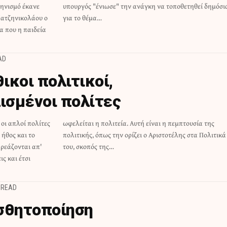
ληνισμό έκανε
τηθεί δημόσια
Χατζηνικολάου ο
για το θέμα…
α που η παιδεία
AD
θικοι πολιτικοί,
ισμένοι πολίτες
οι απλοί πολίτες
 πεμπτουσία της
 ήθος και το
στα Πολιτικά
ηρεάζονται απ'
του, σκοπός της…
ς και έτσι
 READ
ισθητοποίηση