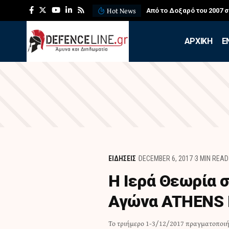
Hot News
Από το Δοξαρό του 2007 
APXIKH
Ε
ΕΙΔΗΣΕΙΣ
DECEMBER 6, 2017
3 MIN READ
Η Ιερά Θεωρία 
Αγώνα ATHENS 
Το τριήμερο 1-3/12/2017 πραγματοποι
αιγίδα της Πανελληνίας Ομοσπονδί