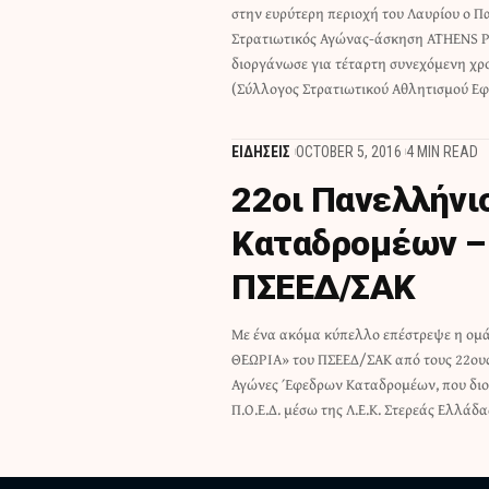
στην ευρύτερη περιοχή του Λαυρίου ο 
Εφέδρων Ενόπλων Δυνάμεων (ΠΟΕΕΦΕΔ). Η 
Στρατιωτικός Αγώνας-άσκηση ATHENS 
που περιλαμβάνει μέλη του Π
διοργάνωσε για τέταρτη συνεχόμενη χρ
(Σύλλογος Στρατιωτικού Αθλητισμού Εφ
ΕΙΔΗΣΕΙΣ
OCTOBER 5, 2016
4 MIN READ
22οι Πανελλήνι
Καταδρομέων – 
ΠΣΕΕΔ/ΣΑΚ
Με ένα ακόμα κύπελλο επέστρεψε η ομ
Λαμίας, το τριήμερο 30/9-2/10. Η τετραμελής
ΘΕΩΡΙΑ» του ΠΣΕΕΔ/ΣΑΚ από τους 22ου
ΠΣΕΕΔ ΣΑΚ, αποτελούμενη από του
Αγώνες Έφεδρων Καταδρομέων, που δι
Περιπόλου: Τόκας Βασίλειος εφ
Π.Ο.Ε.Δ. μέσω της Λ.Ε.Κ. Στερεάς Ελλάδα