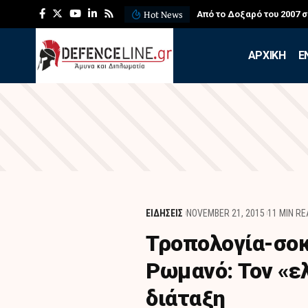
Hot News
Από το Δοξαρό του 2007 
APXIKH
Ε
ΕΙΔΗΣΕΙΣ
NOVEMBER 21, 2015
11 MIN R
Τροπολογία-σοκ
Ρωμανό: Τον «ε
διάταξη