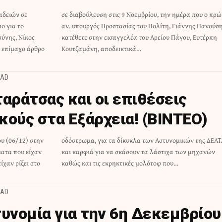
αδειών σε
που ο πρώην
ο για το
Πανούσης,
ύνης, Νίκος
γου, Ευτέρπη
 επίμαχο άρθρο
Κουτζαμάνη, αποδεικτικά…
EAD
αράτσας και οι επιθέσεις
κούς στα Εξάρχεια! (ΒΙΝΤΕΟ)
υ (06/12) στην
ικών της ΔΕΛΤΑ,
ματα που είχαν
α των μηχανών
ίχαν ρίξει στο
καθώς και τις εκρηκτικές μολότοφ που…
EAD
τυνομία για την 6η Δεκεμβρίου