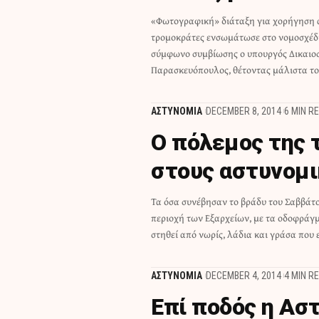
«Φωτογραφική» διάταξη για χορήγηση 
σε διαβούλευση στις 9 Νοεμβρίου, την ημέρα 
τρομοκράτες ενσωμάτωσε στο νομοσχέδι
αν. υπουργός Προστασίας του Πολίτη, Γιάννης 
σύμφωνο συμβίωσης ο υπουργός Δικαιοσ
κατέθετε στην εισαγγελέα του Αρείου Πά
Παρασκευόπουλος, θέτοντας μάλιστα το
ΑΣΤΥΝΟΜΙΑ
DECEMBER 8, 2014
6 MIN R
Ο πόλεμος της τ
στους αστυνομι
Τα όσα συνέβησαν το βράδυ του Σαββάτο
οδόστρωμα, για τα δίκυκλα των Αστυνομ
περιοχή των Εξαρχείων, με τα οδοφράγ
και καρφιά για να σκάσουν τα λάστιχ
στηθεί από νωρίς, λάδια και γράσα που ε
ΑΣΤΥΝΟΜΙΑ
DECEMBER 4, 2014
4 MIN R
Επί ποδός η Ασ