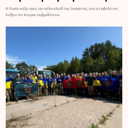
Η Ρωσία πιέζει προς την πόλη-κλειδί της Ουκρανίας, ενώ η εισβολή του
Κιέβου στο Κουρσκ επιβραδύνεται.