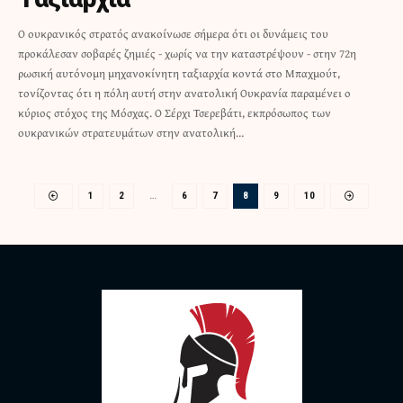
Ο ουκρανικός στρατός ανακοίνωσε σήμερα ότι οι δυνάμεις του
προκάλεσαν σοβαρές ζημιές - χωρίς να την καταστρέψουν - στην 72η
ρωσική αυτόνομη μηχανοκίνητη ταξιαρχία κοντά στο Μπαχμούτ,
τονίζοντας ότι η πόλη αυτή στην ανατολική Ουκρανία παραμένει ο
κύριος στόχος της Μόσχας. Ο Σέρχι Τσερεβάτι, εκπρόσωπος των
ουκρανικών στρατευμάτων στην ανατολική…
1
2
…
6
7
8
9
10