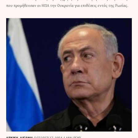
που προμήθευσαν οι ΗΠΑ την Ουκρανία για επιθέσεις εντός της Ρωσίας.