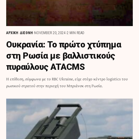
ΑΡΧΙΚΗ
ΔΙΕΘΝΗ
NOVEMBER 20, 2024
2 MIN READ
Ουκρανία: Το πρώτο χτύπημα
στη Ρωσία με βαλλιστικούς
πυραύλους ATACMS
H επίθεση, σύμφωνα με το RBC Ukraine, είχε στόχο κέντρο logistics του
ρωσικού στρατού στην περιοχή του Μπριάνσκ στη Ρωσία.