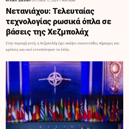
ΑΡΧΙΚΗ
ΔΙΕΘΝΗ
OCTOBER 17, 2024
1 MIN READ
Νετανιάχου: Τελευταίας
τεχνολογίας ρωσικά όπλα σε
βάσεις της Χεζμπολάχ
Στην περιοχή αυτή, η Χεζμπολάχ έχει σκάψει εκατοντάδες σήραγγες και
κρύπτες και εκεί εντοπίστηκαν τα όπλα.