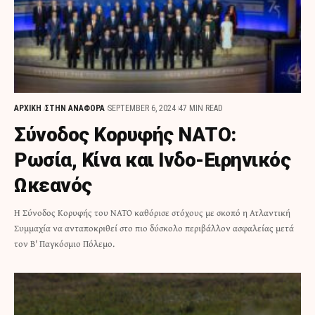
ΑΡΧΙΚΗ
ΣΤΗΝ ΑΝΑΦΟΡΑ
SEPTEMBER 6, 2024
47 MIN READ
Σύνοδος Κορυφής ΝΑΤΟ:
Ρωσία, Κίνα και Ινδο-Ειρηνικός
Ωκεανός
Η Σύνοδος Κορυφής του ΝΑΤΟ καθόρισε στόχους με σκοπό η Ατλαντική
Συμμαχία να ανταποκριθεί στο πιο δύσκολο περιβάλλον ασφαλείας μετά
τον Β' Παγκόσμιο Πόλεμο.