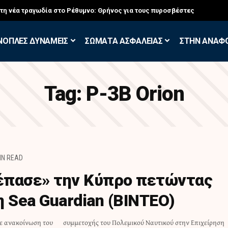
στη νέα τραγωδία στο Ρέθυμνο: Θρήνος για τους πυροσβέστες
ΝΟΠΛΕΣ ΔΥΝΑΜΕΙΣ
ΣΩΜΑΤΑ ΑΣΦΑΛΕΙΑΣ
ΣΤΗΝ ΑΝΑΦ
Tag:
Ρ-3Β Orion
IN READ
κέπασε» την Κύπρο πετώντας
 Sea Guardian (ΒΙΝΤΕΟ)
με ανακοίνωση του
στην Επιχείρηση