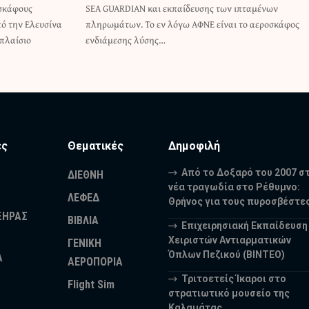
σκάφους
ταμένων
ό την Ελευσίνα
το αεροσκάφος
 πλαίσιο
ενδιάμεσης λύσης…
ες
Θεματικές
Δημοφιλή
Από το Δοξαρό του 2007 σ
ΔΙΕΘΝΗ
νέα τραγωδία στο Ρέθυμνο:
ΛΕΦΕΔ
Θρήνος για τους πυροσβέστε
ΞΗΡΑΣ
ΒΙΒΛΙΑ
Επιχειρησιακή Εκπαίδευση
Χειριστών Αντιαρματικών
ΓΕΝΙΚΗ
Όπλων Πεζικού (ΒΙΝΤΕΟ)
Α
ΑΕΡΟΠΟΡΙΑ
Τριτοετείς Ίκαροι στο
Flight Sim
στρατιωτικό μουσείο της
Καλαμάτας