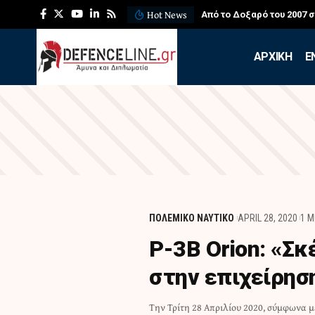
Hot News
Από το Δοξαρό του 2007 
APXIKH
Ε
ΠΟΛΕΜΙΚΟ ΝΑΥΤΙΚΟ
APRIL 28, 2020
1 M
Ρ-3Β Orion: «Σ
στην επιχείρηση
Tην Τρίτη 28 Απριλίου 2020, σύμφωνα 
συμμετοχής του Πολεμικού Ναυτικού 