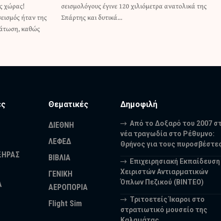
ς χώρας!
ολικά της
εισμός ήταν της
Σπάρτης και δυτικά…
τάτωση, καθώς
ες
Θεματικές
Δημοφιλή
Από το Δοξαρό του 2007 σ
ΔΙΕΘΝΗ
νέα τραγωδία στο Ρέθυμνο:
ΛΕΦΕΔ
Θρήνος για τους πυροσβέστε
ΞΗΡΑΣ
ΒΙΒΛΙΑ
Επιχειρησιακή Εκπαίδευση
Χειριστών Αντιαρματικών
ΓΕΝΙΚΗ
Όπλων Πεζικού (ΒΙΝΤΕΟ)
Α
ΑΕΡΟΠΟΡΙΑ
Τριτοετείς Ίκαροι στο
Flight Sim
στρατιωτικό μουσείο της
Καλαμάτας