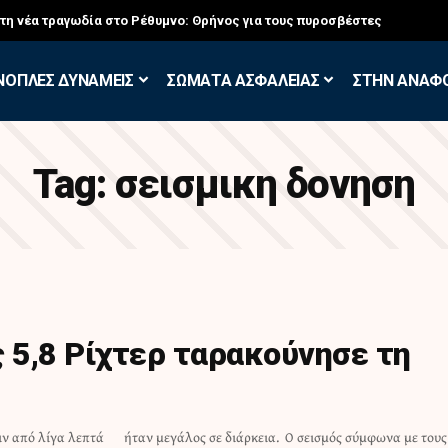
στη νέα τραγωδία στο Ρέθυμνο: Θρήνος για τους πυροσβέστες
ΝΟΠΛΕΣ ΔΥΝΑΜΕΙΣ
ΣΩΜΑΤΑ ΑΣΦΑΛΕΙΑΣ
ΣΤΗΝ ΑΝΑΦ
Tag:
σεισμικη δονηση
ς 5,8 Ρίχτερ ταρακούνησε τη
ιν από λίγα λεπτά
 σύμφωνα με τους