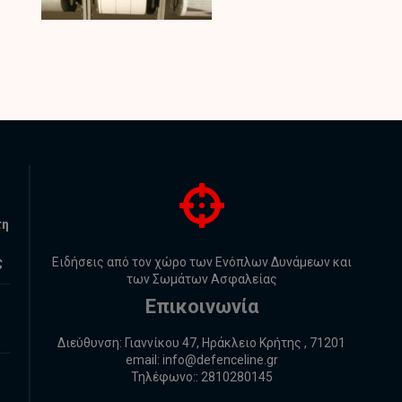
τη
ς
Ειδήσεις από τον χώρο των Ενόπλων Δυνάμεων και
των Σωμάτων Ασφαλείας
Επικοινωνία
Διεύθυνση: Γιαννίκου 47, Ηράκλειο Κρήτης , 71201
email:
info@defenceline.gr
Τηλέφωνο:: 2810280145