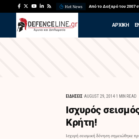
Hot News
Από το Δοξαρό του 2007 
APXIKH
Ε
ΕΙΔΗΣΕΙΣ
AUGUST 29, 2014
1 MIN READ
Ισχυρός σεισμό
Κρήτη!
Ισχυρή σεισμική δόνηση σημειώθηκε πρ
ήταν μεγάλος σε διάρκεια. Ο σεισμός