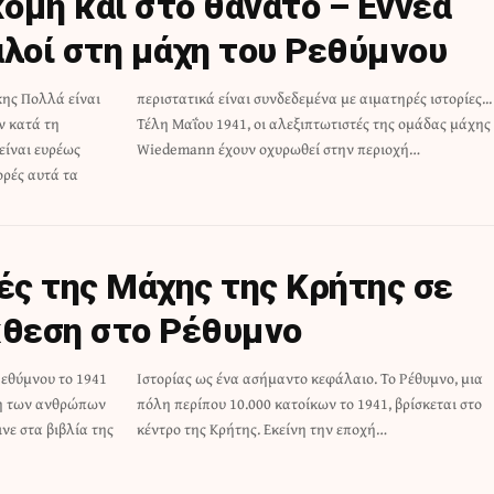
όμη και στο θάνατο – Εννέα
αλοί στη μάχη του Ρεθύμνου
κης Πολλά είναι
ηρές ιστορίες...
ν κατά τη
άδας μάχης
είναι ευρέως
Wiedemann έχουν οχυρωθεί στην περιοχή…
ορές αυτά τα
ς της Μάχης της Κρήτης σε
κθεση στο Ρέθυμνο
εθύμνου το 1941
Το Ρέθυμνο, μια
ηση των ανθρώπων
, βρίσκεται στο
ινε στα βιβλία της
κέντρο της Κρήτης. Εκείνη την εποχή…