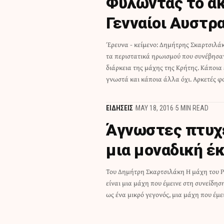
Φυλώντας το ακ
Γενναίοι Αυστρ
Έρευνα - κείμενο: Δημήτρης Σκαρτσιλά
περιστατικά είναι συνδεδεμένα με αιματ
τα περιστατικά ηρωισμού που συνέβησα
Τέλη Μαΐου 1941, οι αλεξιπτωτιστές της ομ
διάρκεια της μάχης της Κρήτης. Κάποια 
γνωστά και κάποια άλλα όχι. Αρκετές φ
ΕΙΔΗΣΕΙΣ
MAY 18, 2016
5 MIN READ
Άγνωστες πτυχέ
μια μοναδική έ
Του Δημήτρη Σκαρτσιλάκη Η μάχη του Ρ
Ιστορίας ως ένα ασήμαντο κεφάλαιο. 
είναι μια μάχη που έμεινε στη συνείδ
πόλη περίπου 10.000 κατοίκων το 1941
ως ένα μικρό γεγονός, μια μάχη που έμε