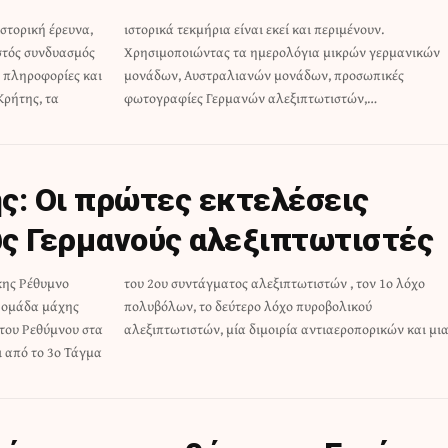
στορική έρευνα,
ι περιμένουν.
στός συνδυασμός
ρών γερμανικών
 πληροφορίες και
ν, προσωπικές
Κρήτης, τα
φωτογραφίες Γερμανών αλεξιπτωτιστών,…
ς: Οι πρώτες εκτελέσεις
ς Γερμανούς αλεξιπτωτιστές
κης Ρέθυμνο
τον 1ο λόχο
 η ομάδα μάχης
υροβολικού
του Ρεθύμνου στα
αλεξιπτωτιστών, μία διμοιρία αντιαεροπορικών και μι
ι από το 3ο Τάγμα