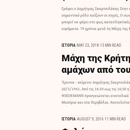
Γράφει ο Δημήτρης Σκαρτσιλάκης Στην ι
ιστορικά τεκμήρια είναι εκεί κα
σημαντικό ρόλο παίζουν οι πηγές. Ο σω
Χρησιμοποιώντας τα ημερολόγια μικ
μπορεί να φέρει στο φως καταπληκτικές
μονάδων, Αυστραλιανών μονάδω
ευρήματα. 79 χρόνια μετά τη Μάχη της 
ΙΣΤΟΡΙΑ
MAY 23, 2018
13 MIN READ
Μάχη της Κρήτη
αμάχων από του
Έρευνα - κείμενο: Δημήτρης Σκαρτσιλά
του 2ου συντάγματος αλεξιπτωτιστών , 
20/5/1941. Από τις 16:10 εως τις 16:30
πολυβόλων, το δεύτερο λόχο π
WIEDEMANN προσγειώνεται ανατολικά 
Μισσίρια και στα Περιβόλια. Αποτελείτα
ΙΣΤΟΡΙΑ
AUGUST 9, 2016
11 MIN READ