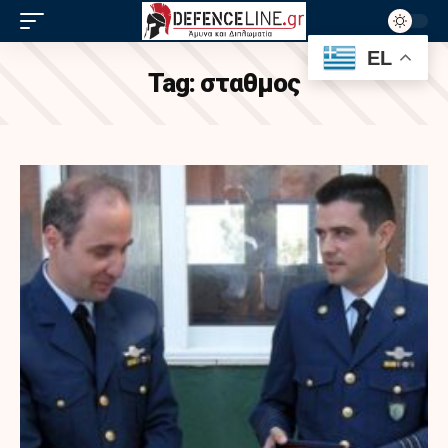
EL
Tag:
σταθμος