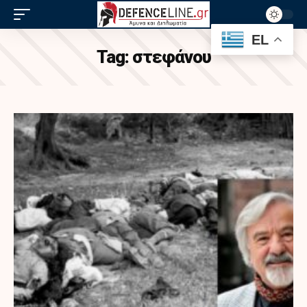
EL
Tag:
στεφάνου