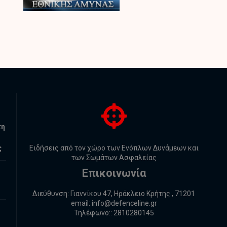
τη
ς
Ειδήσεις από τον χώρο των Ενόπλων Δυνάμεων και
των Σωμάτων Ασφαλείας
Επικοινωνία
Διεύθυνση: Γιαννίκου 47, Ηράκλειο Κρήτης , 71201
email:
info@defenceline.gr
Τηλέφωνο:: 2810280145