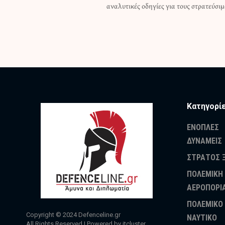
αναλυτικές οδηγίες για τους στρατεύσιμ
Κατηγορί
ΕΝΟΠΛΕΣ
ΔΥΝΑΜΕΙΣ
ΣΤΡΑΤΟΣ 
ΠΟΛΕΜΙΚΗ
ΑΕΡΟΠΟΡΙ
ΠΟΛΕΜΙΚΟ
Copyright © 2024
Defenceline.gr
ΝΑΥΤΙΚΟ
All Rights Reserved | Powered by
itcluster