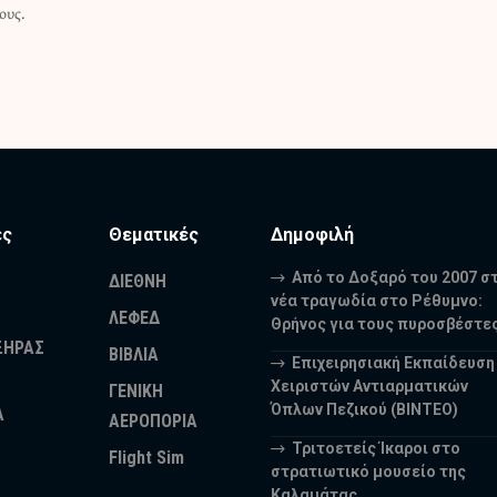
ους.
ες
Θεματικές
Δημοφιλή
Από το Δοξαρό του 2007 σ
ΔΙΕΘΝΗ
νέα τραγωδία στο Ρέθυμνο:
ΛΕΦΕΔ
Θρήνος για τους πυροσβέστε
ΞΗΡΑΣ
ΒΙΒΛΙΑ
Επιχειρησιακή Εκπαίδευση
Χειριστών Αντιαρματικών
ΓΕΝΙΚΗ
Όπλων Πεζικού (ΒΙΝΤΕΟ)
Α
ΑΕΡΟΠΟΡΙΑ
Τριτοετείς Ίκαροι στο
Flight Sim
στρατιωτικό μουσείο της
Καλαμάτας