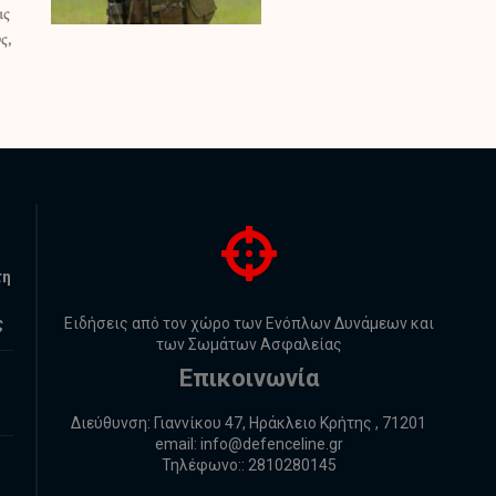
τη
ς
Ειδήσεις από τον χώρο των Ενόπλων Δυνάμεων και
των Σωμάτων Ασφαλείας
Επικοινωνία
Διεύθυνση: Γιαννίκου 47, Ηράκλειο Κρήτης , 71201
email:
info@defenceline.gr
Τηλέφωνο:: 2810280145