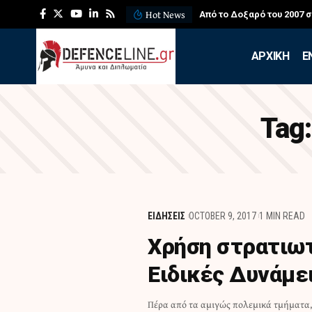
Hot News
Από το Δοξαρό του 2007 
APXIKH
Ε
Tag
ΕΙΔΗΣΕΙΣ
OCTOBER 9, 2017
1 MIN READ
Χρήση στρατιω
Ειδικές Δυνάμε
Πέρα από τα αμιγώς πολεμικά τμήματα, 
όπως αναφέρει σε άρθρο της 