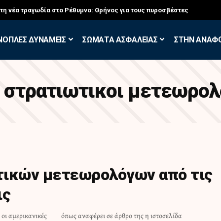
στη νέα τραγωδία στο Ρέθυμνο: Θρήνος για τους πυροσβέστες
ΝΟΠΛΕΣ ΔΥΝΑΜΕΙΣ
ΣΩΜΑΤΑ ΑΣΦΑΛΕΙΑΣ
ΣΤΗΝ ΑΝΑΦ
:
στρατιωτικοι μετεωρολ
τικών μετεωρολόγων από τις
ις
οι αμερικανικές
η ιστοσελίδα