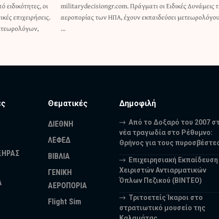
ό ειδικότητες, οι
ικές Δυνάμεις τις
ικές επιχειρήσεις.
ι μετεωρολόγους,
μετεωρολόγων,
…
ες
Θεματικές
Δημοφιλή
Από το Δοξαρό του 2007 σ
ΔΙΕΘΝΗ
νέα τραγωδία στο Ρέθυμνο:
ΛΕΦΕΔ
Θρήνος για τους πυροσβέστε
ΞΗΡΑΣ
ΒΙΒΛΙΑ
Επιχειρησιακή Εκπαίδευση
Χειριστών Αντιαρματικών
ΓΕΝΙΚΗ
Όπλων Πεζικού (ΒΙΝΤΕΟ)
Α
ΑΕΡΟΠΟΡΙΑ
Τριτοετείς Ίκαροι στο
Flight Sim
στρατιωτικό μουσείο της
Καλαμάτας