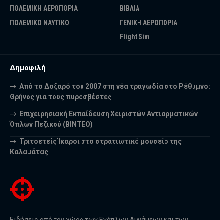
ΠΟΛΕΜΙΚΗ ΑΕΡΟΠΟΡΙΑ
ΒΙΒΛΙΑ
ΠΟΛΕΜΙΚΟ ΝΑΥΤΙΚΟ
ΓΕΝΙΚΗ ΑΕΡΟΠΟΡΙΑ
Flight Sim
Δημοφιλή
Από το Δοξαρό του 2007 στη νέα τραγωδία στο Ρέθυμνο:
Θρήνος για τους πυροσβέστες
Επιχειρησιακή Εκπαίδευση Χειριστών Αντιαρματικών
Όπλων Πεζικού (ΒΙΝΤΕΟ)
Τριτοετείς Ίκαροι στο στρατιωτικό μουσείο της
Καλαμάτας
Ειδήσεις από τον χώρο των Ενόπλων Δυνάμεων και των