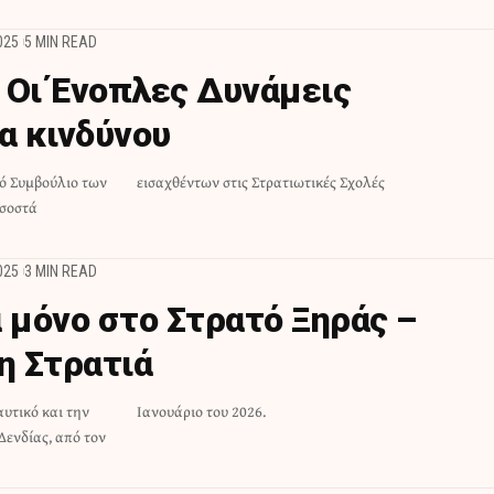
025
5 MIN READ
 Οι Ένοπλες Δυνάμεις
α κινδύνου
ό Συμβούλιο των
εισαχθέντων στις Στρατιωτικές Σχολές
οσοστά
025
3 MIN READ
 μόνο στο Στρατό Ξηράς –
η Στρατιά
υτικό και την
Ιανουάριο του 2026.
Δενδίας, από τον