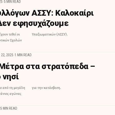
25
5 MIN READ
υλλόγων ΑΣΣΥ: Καλοκαίρι
Δεν εφησυχάζουμε
χουν τεθεί οι
Υπαξιωματικών (ΑΣΣΥ).
ωτικών Σχολών
 22, 2025
1 MIN READ
 Μέτρα στα στρατόπεδα –
 νησί
ίο από τη μεγάλη
για την κατάσβεση.
ιτάνιος αγώνας
5 MIN READ