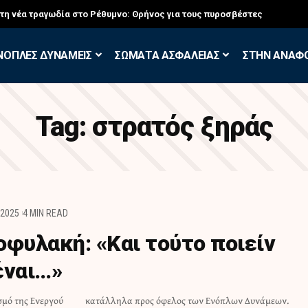
σκηση των Εθελοντών Εφέδρων στον Έβρο
ΝΟΠΛΕΣ ΔΥΝΑΜΕΙΣ
ΣΩΜΑΤΑ ΑΣΦΑΛΕΙΑΣ
ΣΤΗΝ ΑΝΑΦ
Tag:
στρατός ξηράς
 2025
4 MIN READ
οφυλακή: «Και τούτο ποιείν
έναι…»
σμό της Ενεργού
κατάλληλα προς όφελος των Ενόπλων Δυνάμεων.