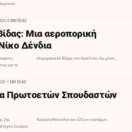
δυαστούν
2025
0 MIN READ
ίδας: Μια αεροπορική
Νίκο Δένδια
όσφατες
επιχειρησιακό δόγμα στο Αιγαίο και όχι μόνο...
νας για το
025
1 MIN READ
α Πρωτοετών Σπουδαστών
ης 1ης
Παπασταθόπουλου και άλλων επισήμων.
άτηγου Σταύρου