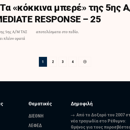
Τα «κόκκινα μπερέ» της 5ης Α
MEDIATE RESPONSE – 25
της 5ης Α/Μ ΤΑΞ
αποτελέσματα στο πεδίο.
χει πλέον ορατά
1
2
3
4
ες
Θεματικές
Δημοφιλή
Από το Δοξαρό του 2007 σ
ΔΙΕΘΝΗ
νέα τραγωδία στο Ρέθυμνο:
ΛΕΦΕΔ
Θρήνος για τους πυροσβέστε