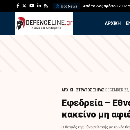
Hot News
 για τους πυροσβέστες
ΛΕΦΕΔ: Η εντυπωσιακή ά
APXIKH
Ε
ΑΡΧΙΚΗ
ΣΤΡΑΤΟΣ ΞΗΡΑΣ
DECEMBER 22,
Εφεδρεία – Εθν
κακείνο μη αφι
Ο θεσμός της Εθνοφυλακής με το νέο θε