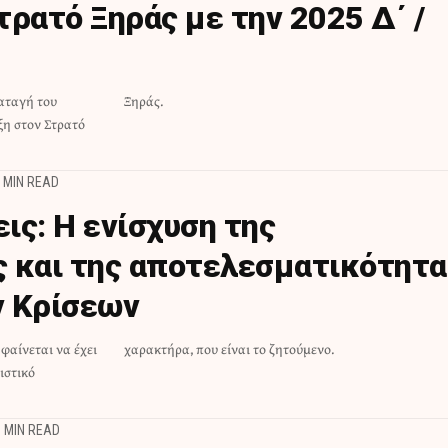
ρατό Ξηράς με την 2025 Δ΄ /
ιαταγή του
Ξηράς.
ξη στον Στρατό
 MIN READ
ις: Η ενίσχυση της
 και της αποτελεσματικότητα
ν Κρίσεων
 φαίνεται να έχει
χαρακτήρα, που είναι το ζητούμενο.
ιστικό
1 MIN READ