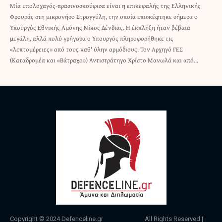
Μία υπολοχαγός-πρασινοσκούφισα είναι η επικεφαλής της Ελληνικής
Φρουράς στη μικρονήσο Στρογγύλη, την οποία επισκέφτηκε σήμερα ο
Υπουργός Εθνικής Αμύνης Νίκος Δένδιας. Η έκπληξη ήταν βέβαια
μεγάλη, αλλά πολύ γρήγορα ο Υπουργός πληροφορήθηκε τις
«λεπτομέρειες» από τους καθ' ύλην αρμόδιους. Τον Αρχηγό ΓΕΣ
(Καταδρομέα και «Βάτραχο») Αντιστράτηγο Χρίστο Μανωλά και από…
Copyright © 2024
Defenceline.gr
All Rights Reserved |