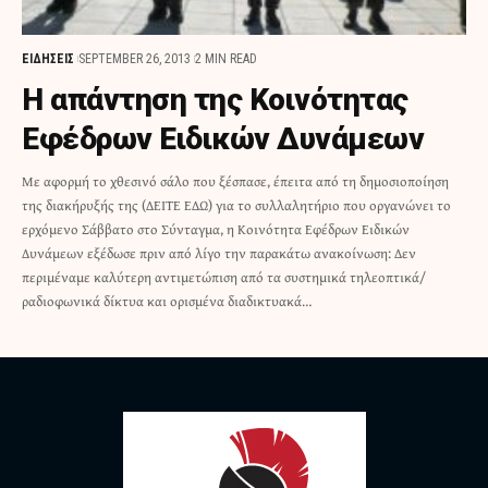
ΕΙΔΗΣΕΙΣ
SEPTEMBER 26, 2013
2 MIN READ
H απάντηση της Κοινότητας
Εφέδρων Ειδικών Δυνάμεων
Με αφορμή το χθεσινό σάλο που ξέσπασε, έπειτα από τη δημοσιοποίηση
της διακήρυξής της (ΔΕΙΤΕ ΕΔΩ) για το συλλαλητήριο που οργανώνει το
ερχόμενο Σάββατο στο Σύνταγμα, η Κοινότητα Εφέδρων Ειδικών
Δυνάμεων εξέδωσε πριν από λίγο την παρακάτω ανακοίνωση: Δεν
περιμέναμε καλύτερη αντιμετώπιση από τα συστημικά τηλεοπτικά/
ραδιοφωνικά δίκτυα και ορισμένα διαδικτυακά…