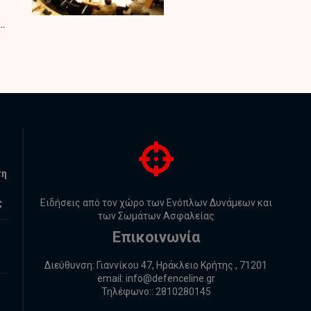
ς…
τη
ς
Ειδήσεις από τον χώρο των Ενόπλων Δυνάμεων και
των Σωμάτων Ασφαλείας
Επικοινωνία
Διεύθυνση: Γιαννίκου 47, Ηράκλειο Κρήτης , 71201
email:
info@defenceline.gr
Τηλέφωνο:: 2810280145