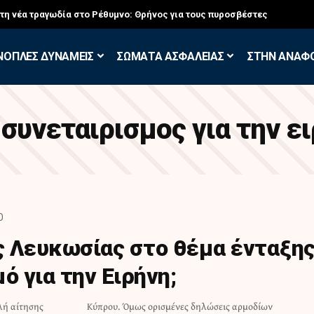
στη νέα τραγωδία στο Ρέθυμνο: Θρήνος για τους πυροσβέστες
ΝΟΠΛΕΣ ΔΥΝΑΜΕΙΣ
ΣΩΜΑΤΑ ΑΣΦΑΛΕΙΑΣ
ΣΤΗΝ ΑΝΑΦ
:
συνεταιρισμος για την ε
D
 Λευκωσίας στο θέμα ένταξη
ό για την Ειρήνη;
λή αίτησης
 αρμοδίων