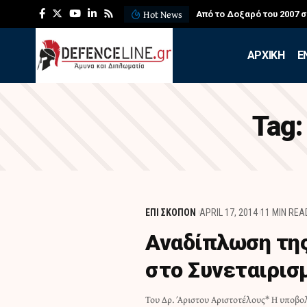
Hot News
Από το Δοξαρό του 2007 
APXIKH
Ε
Tag
ΕΠΙ ΣΚΟΠΟΝ
APRIL 17, 2014
11 MIN REA
Αναδίπλωση της
στο Συνεταιρισμ
Του Δρ. Άριστου Αριστοτέλους* Η υποβο
Κύπρου. Όμως ορισμένες δηλώσεις