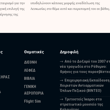
ταιρισμό για την
ναδίπλωση της
ηγική επιλογή της
Λευκωσίας στο θέμα αυτό και παραπομπή του σε βάθο
βέρνησης της
ες
Θεματικές
Δημοφιλή
Από το Δοξαρό του 2007 σ
ΔΙΕΘΝΗ
νέα τραγωδία στο Ρέθυμνο:
ΛΕΦΕΔ
Θρήνος για τους πυροσβέστε
ΞΗΡΑΣ
ΒΙΒΛΙΑ
Επιχειρησιακή Εκπαίδευση
Χειριστών Αντιαρματικών
ΓΕΝΙΚΗ
Όπλων Πεζικού (ΒΙΝΤΕΟ)
Α
ΑΕΡΟΠΟΡΙΑ
Τριτοετείς Ίκαροι στο
Flight Sim
στρατιωτικό μουσείο της
Καλαμάτας