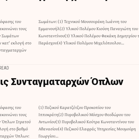
πόφασης του
Ιωάννη του
ακοινώνει τους
Παναγιώτη του
ών Σωμάτων
μητρίου του
ν κατ' εκλογή στο
Παράσχου(4) Υλικού Πολέμου Μιχελόπουλου…
υνταγματαρχών
 READ
εις Συνταγματαρχών Όπλων
πόφασης του
οπίου του
ακοινώνει τους
Θεοδώρου του
ν Όπλων Στρατού
νσταντίνου του
κλογή στο βαθμό
σίας Μουμούρη
αταρχών Όπλων:
Γεωργίου…