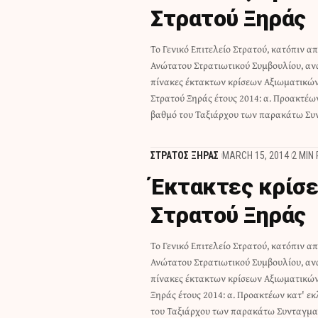
Στρατού Ξηράς
Το Γενικό Επιτελείο Στρατού, κατόπιν α
Σωμάτων: (1) Τεχνικού Μουσουράκη 
Ανώτατου Στρατιωτικού Συμβουλίου, αν
Εμμανουήλ(2) Υλικού Πολέμου Κιούση 
πίνακες έκτακτων κρίσεων Αξιωματικ
Κωνσταντίνου(3) Υλικού Πολέμου Φακάκη Δη
Στρατού Ξηράς έτους 2014: α. Προακτέω
βαθμό του Ταξιάρχου των παρακάτω Σ
ΣΤΡΑΤΟΣ ΞΗΡΑΣ
MARCH 15, 2014
2 MIN
Έκτακτες κρίσ
Στρατού Ξηράς
Το Γενικό Επιτελείο Στρατού, κατόπιν α
(1) Πεζικού Καρατζέτζου Προκ
Ανώτατου Στρατιωτικού Συμβουλίου, αν
Ιπποκράτη(2) Πυροβολικού Μόσχου 
πίνακες έκτακτων κρίσεων Αξιωματικώ
Αντωνίου(3) Πυροβολικού Κούτρα Κω
Ξηράς έτους 2014: α. Προακτέων κατ' ε
Αθανασίου(4) Πεζικού Ελαφράς Υπηρε
του Ταξιάρχου των παρακάτω Συνταγμ