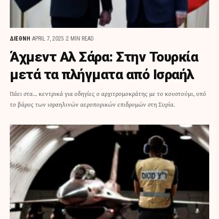
ΔΙΕΘΝΗ
APRIL 7, 2025
2 MIN READ
Άχμεντ Αλ Σάρα: Στην Τουρκία
μετά τα πλήγματα από Ισραήλ
Πάει στα... κεντρικά για οδηγίες ο αρχιτρομοκράτης με το κουστούμι, υπό
το βάρος των ισραηλινών αεροπορικών επιδρομών στη Συρία.