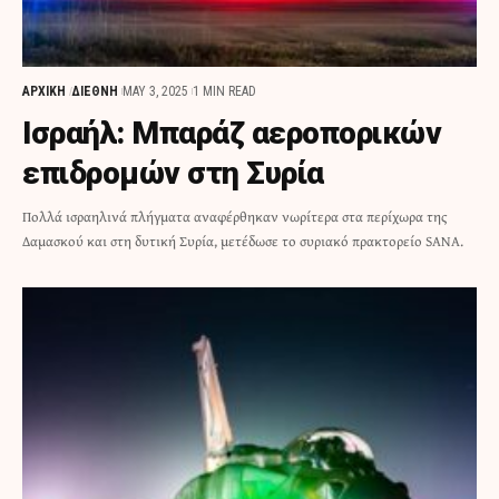
ΑΡΧΙΚΗ
ΔΙΕΘΝΗ
MAY 3, 2025
1 MIN READ
Ισραήλ: Μπαράζ αεροπορικών
επιδρομών στη Συρία
Πολλά ισραηλινά πλήγματα αναφέρθηκαν νωρίτερα στα περίχωρα της
Δαμασκού και στη δυτική Συρία, μετέδωσε το συριακό πρακτορείο SANA.