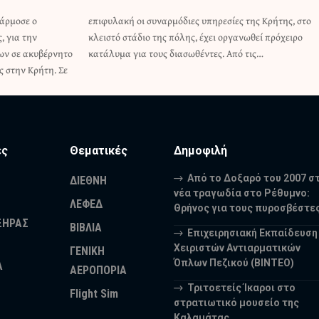
φάρμοσε ο
ρήτης, στο
, για την
 πρόχειρο
ων σε ακυβέρνητο
κατάλυμα για τους διασωθέντες. Από τις…
ς στην Κρήτη. Σε
ες
Θεματικές
Δημοφιλή
Από το Δοξαρό του 2007 σ
ΔΙΕΘΝΗ
νέα τραγωδία στο Ρέθυμνο:
ΛΕΦΕΔ
Θρήνος για τους πυροσβέστε
ΞΗΡΑΣ
ΒΙΒΛΙΑ
Επιχειρησιακή Εκπαίδευση
Χειριστών Αντιαρματικών
ΓΕΝΙΚΗ
Όπλων Πεζικού (ΒΙΝΤΕΟ)
Α
ΑΕΡΟΠΟΡΙΑ
Τριτοετείς Ίκαροι στο
Flight Sim
στρατιωτικό μουσείο της
Καλαμάτας