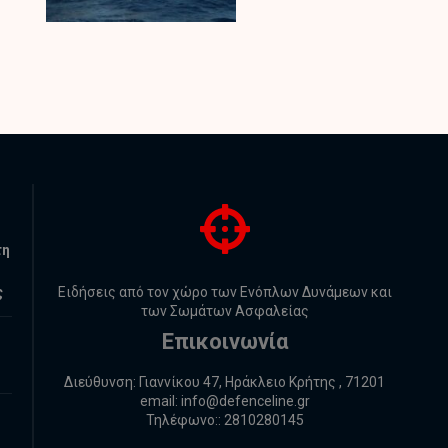
τη
ς
Ειδήσεις από τον χώρο των Ενόπλων Δυνάμεων και
των Σωμάτων Ασφαλείας
Επικοινωνία
Διεύθυνση: Γιαννίκου 47, Ηράκλειο Κρήτης , 71201
email:
info@defenceline.gr
Τηλέφωνο:: 2810280145