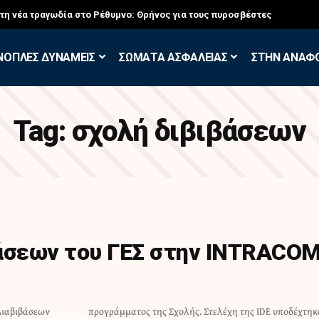
στη νέα τραγωδία στο Ρέθυμνο: Θρήνος για τους πυροσβέστες
ΝΟΠΛΕΣ ΔΥΝΑΜΕΙΣ
ΣΩΜΑΤΑ ΑΣΦΑΛΕΙΑΣ
ΣΤΗΝ ΑΝΑΦ
Tag:
σχολή διβιβάσεων
άσεων του ΓΕΣ στην INTRACO
Διαβιβάσεων
 υποδέχτηκαν