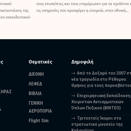
Γενικού
όντα και
γκαταστάσεις της
τις υπηρεσίες που προσφέρει η εταιρεία, στην εθνική…
του εκπαιδευτικού
ες
Θεματικές
Δημοφιλή
Από το Δοξαρό του 2007 σ
ΔΙΕΘΝΗ
νέα τραγωδία στο Ρέθυμνο:
ΛΕΦΕΔ
Θρήνος για τους πυροσβέστε
ΞΗΡΑΣ
ΒΙΒΛΙΑ
Επιχειρησιακή Εκπαίδευση
Χειριστών Αντιαρματικών
ΓΕΝΙΚΗ
Όπλων Πεζικού (ΒΙΝΤΕΟ)
Α
ΑΕΡΟΠΟΡΙΑ
Τριτοετείς Ίκαροι στο
Flight Sim
στρατιωτικό μουσείο της
Καλαμάτας