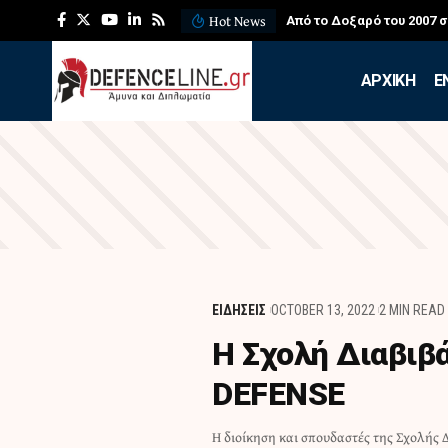
Hot News
Από το Δοξαρό του 2007 
APXIKH
Ε
ΕΙΔΗΣΕΙΣ
OCTOBER 13, 2022
2 MIN READ
Η Σχολή Διαβιβ
DEFENSE
Η διοίκηση και σπουδαστές της Σχολής 
προγράμματος της Σχολής. Στελέχη της IDE