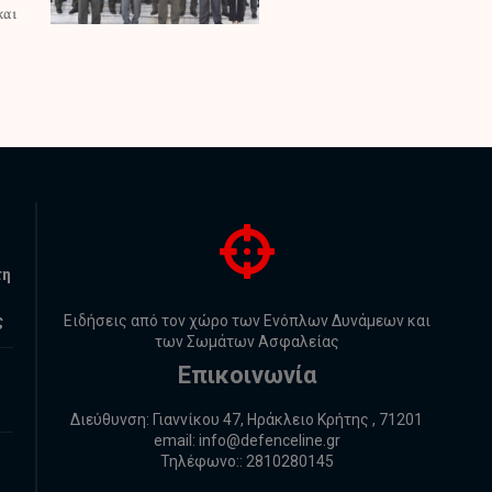
τη
ς
Ειδήσεις από τον χώρο των Ενόπλων Δυνάμεων και
των Σωμάτων Ασφαλείας
Επικοινωνία
Διεύθυνση: Γιαννίκου 47, Ηράκλειο Κρήτης , 71201
email:
info@defenceline.gr
Τηλέφωνο:: 2810280145