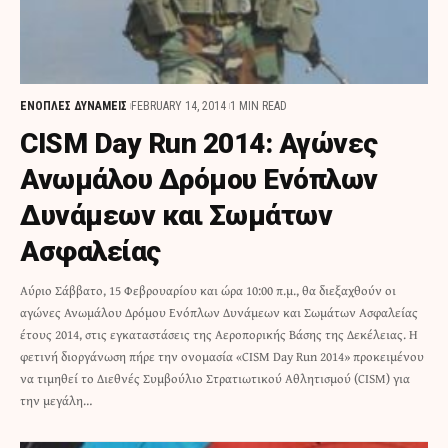
ΕΝΟΠΛΕΣ ΔΥΝΑΜΕΙΣ
FEBRUARY 14, 2014
1 MIN READ
CISM Day Run 2014: Αγώνες
Ανωμάλου Δρόμου Ενόπλων
Δυνάμεων και Σωμάτων
Ασφαλείας
Αύριο Σάββατο, 15 Φεβρουαρίου και ώρα 10:00 π.μ., θα διεξαχθούν οι
αγώνες Ανωμάλου Δρόμου Ενόπλων Δυνάμεων και Σωμάτων Ασφαλείας
έτους 2014, στις εγκαταστάσεις της Αεροπορικής Βάσης της Δεκέλειας. Η
φετινή διοργάνωση πήρε την ονομασία «CISM Day Run 2014» προκειμένου
να τιμηθεί το Διεθνές Συμβούλιο Στρατιωτικού Αθλητισμού (CISM) για
την μεγάλη…