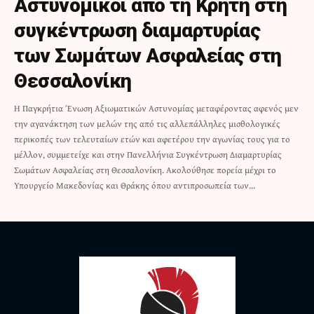
Αστυνομικοί από τη Κρήτη στη
συγκέντρωση διαμαρτυρίας
των Σωμάτων Ασφαλείας στη
Θεσσαλονίκη
Η Παγκρήτια Ένωση Αξιωματικών Αστυνομίας μεταφέροντας αφενός μεν
την αγανάκτηση των μελών της από τις αλλεπάλληλες μισθολογικές
περικοπές των τελευταίων ετών και αφετέρου την αγωνίας τους για το
μέλλον, συμμετείχε και στην Πανελλήνια Συγκέντρωση Διαμαρτυρίας
Σωμάτων Ασφαλείας στη Θεσσαλονίκη. Ακολούθησε πορεία μέχρι το
Υπουργείο Μακεδονίας και Θράκης όπου αντιπροσωπεία των…