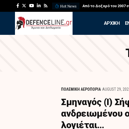
Hot News
Από το Δοξαρό του 2007 
APXIKH
Ε
ΠΟΛΕΜΙΚΗ ΑΕΡΟΠΟΡΙΑ
AUGUST 29, 202
Σμηναγός (I) Σ
ανδρειωμένου ο
λογιέται…