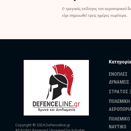
Ο τραγικός επίλογος του αεροπορικού 
είχε σημειωθεί τρεις ημέρες νωρίτερα.
Κατηγορί
ΕΝΟΠΛΕΣ
ΔΥΝΑΜΕΙΣ
ΣΤΡΑΤΟΣ 
ΠΟΛΕΜΙΚΗ
ΑΕΡΟΠΟΡΙ
ΠΟΛΕΜΙΚΟ
Copyright © 2024
Defenceline.gr
ΝΑΥΤΙΚΟ
All Rights Reserved | Powered by
itcluster