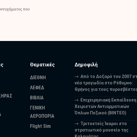
δυστυχήματος που
ες
Θεματικές
Δημοφιλή
Από το Δοξαρό του 2007 σ
ΔΙΕΘΝΗ
νέα τραγωδία στο Ρέθυμνο:
ΛΕΦΕΔ
Θρήνος για τους πυροσβέστε
ΞΗΡΑΣ
ΒΙΒΛΙΑ
Επιχειρησιακή Εκπαίδευση
Χειριστών Αντιαρματικών
ΓΕΝΙΚΗ
Όπλων Πεζικού (ΒΙΝΤΕΟ)
Α
ΑΕΡΟΠΟΡΙΑ
Τριτοετείς Ίκαροι στο
Flight Sim
στρατιωτικό μουσείο της
Καλαμάτας