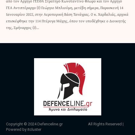
από τον Αρχηγό ΓΕΕΘΑ Στρατηγό Κωνσταντίνο Φλώρο και τον Αρχηγό
ΓΕΑ Αντιπτέραρχο (Ι) Γεώργιο Μπλιούμη, μετέβη σήμερα, Παρασκευή 14
Ιανουαρίου 2022, στην Αεροπορική Βάση Τανάγρας. Ο κ. Χαρδαλιάς, αρχικά
επισκέφθηκε την 114 Πτέρυγα Μάχης, όπου τον υποδέχθηκε ο Διοικητής
της, Σμήναρχος (Ι)…
Copyright © 2024
Defenceline.gr
All Rights Reserved |
Powered by
itcluster