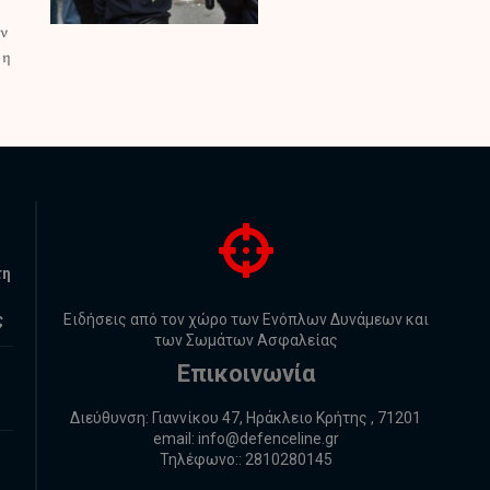
τη
ς
Ειδήσεις από τον χώρο των Ενόπλων Δυνάμεων και
των Σωμάτων Ασφαλείας
Επικοινωνία
Διεύθυνση: Γιαννίκου 47, Ηράκλειο Κρήτης , 71201
email:
info@defenceline.gr
Τηλέφωνο:: 2810280145