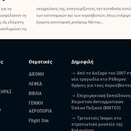
 για να
ία αυτών
ιασφαλίσουν τη
 όπως ανέφερε η
. Ως ελάχιστη
έγκριτη αστυνομική ρεπόρτερ Νάντια…
 εκπληρώσει τις
ες
Θεματικές
Δημοφιλή
Από το Δοξαρό του 2007 σ
ΔΙΕΘΝΗ
νέα τραγωδία στο Ρέθυμνο:
ΛΕΦΕΔ
Θρήνος για τους πυροσβέστε
ΞΗΡΑΣ
ΒΙΒΛΙΑ
Επιχειρησιακή Εκπαίδευση
Χειριστών Αντιαρματικών
ΓΕΝΙΚΗ
Όπλων Πεζικού (ΒΙΝΤΕΟ)
Α
ΑΕΡΟΠΟΡΙΑ
Τριτοετείς Ίκαροι στο
Flight Sim
στρατιωτικό μουσείο της
Καλαμάτας