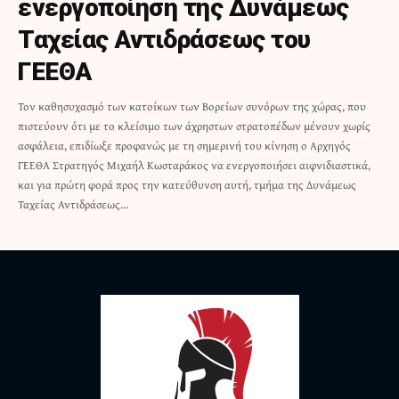
ενεργοποίηση της Δυνάμεως
Ταχείας Αντιδράσεως του
ΓΕΕΘΑ
Τον καθησυχασμό των κατοίκων των Βορείων συνόρων της χώρας, που
πιστεύουν ότι με το κλείσιμο των άχρηστων στρατοπέδων μένουν χωρίς
ασφάλεια, επιδίωξε προφανώς με τη σημερινή του κίνηση ο Αρχηγός
ΓΕΕΘΑ Στρατηγός Μιχαήλ Κωσταράκος να ενεργοποιήσει αιφνιδιαστικά,
και για πρώτη φορά προς την κατεύθυνση αυτή, τμήμα της Δυνάμεως
Ταχείας Αντιδράσεως…