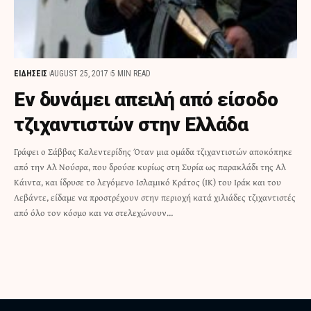
ΕΙΔΗΣΕΙΣ
AUGUST 25, 2017
5 MIN READ
Εν δυνάμει απειλή από είσοδο
τζιχαντιστών στην Ελλάδα
Γράφει ο Σάββας Καλεντερίδης Όταν μια ομάδα τζιχαντιστών αποκόπηκε
από την Αλ Νούσρα, που δρούσε κυρίως στη Συρία ως παρακλάδι της Αλ
Κάιντα, και ίδρυσε το λεγόμενο Ισλαμικό Κράτος (ΙΚ) του Ιράκ και του
Λεβάντε, είδαμε να προστρέχουν στην περιοχή κατά χιλιάδες τζιχαντιστές
από όλο τον κόσμο και να στελεχώνουν…