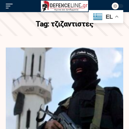
EL
Tag:
τζιζαντιστες