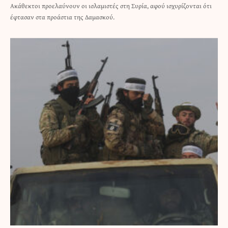
Ακάθεκτοι προελαύνουν οι ισλαμιστές στη Συρία, αφού ισχυρίζονται ότι
έφτασαν στα προάστια της Δαμασκού.