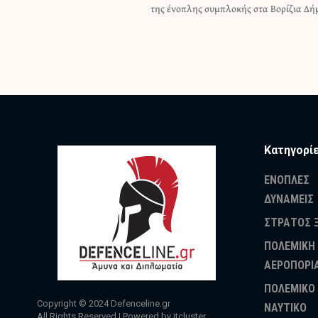
της ένοπλης συμπλοκής στα Βορίζια Δήμ
Κατηγορί
ΕΝΟΠΛΕΣ
ΔΥΝΑΜΕΙΣ
ΣΤΡΑΤΟΣ 
ΠΟΛΕΜΙΚΗ
ΑΕΡΟΠΟΡΙ
ΠΟΛΕΜΙΚΟ
Copyright © 2024
Defenceline.gr
ΝΑΥΤΙΚΟ
All Rights Reserved | Powered by
itcluster