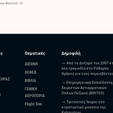
ου Φαιστού - Η
ες
Θεματικές
Δημοφιλή
Από το Δοξαρό του 2007 σ
ΔΙΕΘΝΗ
νέα τραγωδία στο Ρέθυμνο:
ΛΕΦΕΔ
Θρήνος για τους πυροσβέστε
ΞΗΡΑΣ
ΒΙΒΛΙΑ
Επιχειρησιακή Εκπαίδευση
Χειριστών Αντιαρματικών
ΓΕΝΙΚΗ
Όπλων Πεζικού (ΒΙΝΤΕΟ)
Α
ΑΕΡΟΠΟΡΙΑ
Τριτοετείς Ίκαροι στο
Flight Sim
στρατιωτικό μουσείο της
Καλαμάτας