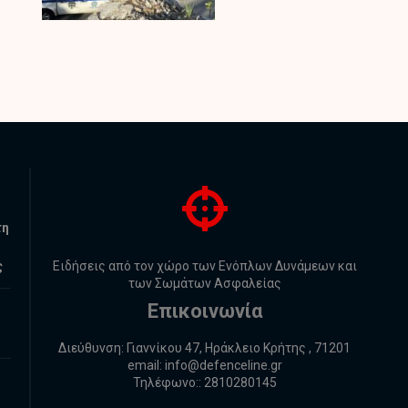
τη
ς
Ειδήσεις από τον χώρο των Ενόπλων Δυνάμεων και
των Σωμάτων Ασφαλείας
Επικοινωνία
Διεύθυνση: Γιαννίκου 47, Ηράκλειο Κρήτης , 71201
email:
info@defenceline.gr
Τηλέφωνο:: 2810280145