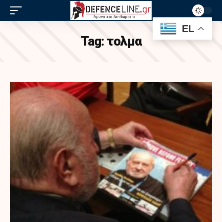
EL
Tag:
τολμα