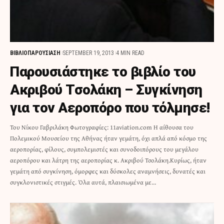
ΒΙΒΛΙΟΠΑΡΟΥΣΙΑΣΗ
SEPTEMBER 19, 2013
4 MIN READ
Παρουσιάστηκε το βιβλίο του
Ακριβού Τσολάκη – Συγκίνηση
για τον Αεροπόρο που τόλμησε!
Του Νίκου Γαβριλάκη Φωτογραφίες: 11aviation.com Η αίθουσα του
Πολεμικού Μουσείου της Αθήνας ήταν γεμάτη, όχι απλά από κόσμο της
αεροπορίας, φίλους, συμπολεμιστές και συνοδοιπόρους του μεγάλου
αεροπόρου και λάτρη της αεροπορίας κ. Ακριβού Τσολάκη.Κυρίως, ήταν
γεμάτη από συγκίνηση, όμορφες και δύσκολες αναμνήσεις, δυνατές και
συγκλονιστικές στιγμές. Όλα αυτά, πλαισιωμένα με…