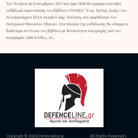
Την Τετάρτη 18 Σεπτεμβρίου 2013 και ώρα 18:00 θα πραγματοποιηθεί
εκδήλωση παρουσίασης του βιβλίου «ΤΟΛΜΑ! 'Ένας Τρόπος Ζωής» του
Αντισμηνάρχου (Ι) ΕΑ Ακριβού Δημ. Τσολάκη, στο αμφιθέατρο του
Πολεμικού Μουσείου Αθηνών. Στα πλαίσια της εκδήλωσης θα υπάρχουν
διαθέσιμα αντίτυπα του βιβλίου με δυνατότητα υπογραφής από τον
συγγραφέα. (488 σελίδες, 16…
Copyright © 2024
Defenceline.gr
All Rights Reserved |