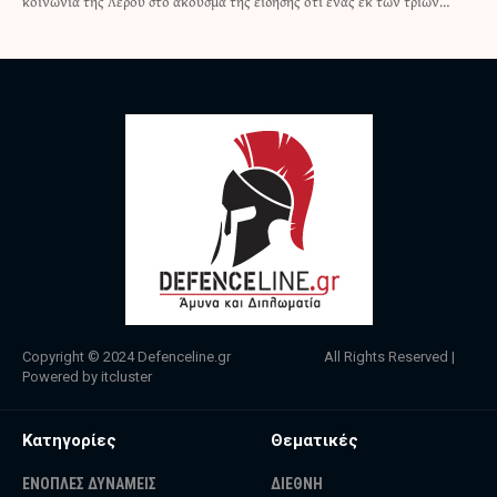
κοινωνία της Λέρου στο άκουσμα της είδησης ότι ένας εκ των τριών…
Copyright © 2024
Defenceline.gr
All Rights Reserved |
Powered by
itcluster
Κατηγορίες
Θεματικές
ΕΝΟΠΛΕΣ ΔΥΝΑΜΕΙΣ
ΔΙΕΘΝΗ