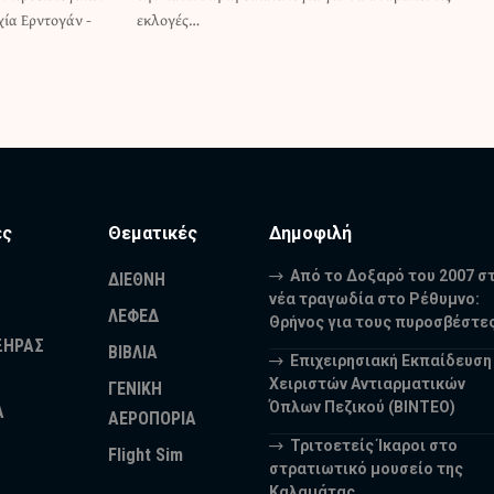
χία Ερντογάν -
εκλογές…
ες
Θεματικές
Δημοφιλή
Από το Δοξαρό του 2007 σ
ΔΙΕΘΝΗ
νέα τραγωδία στο Ρέθυμνο:
ΛΕΦΕΔ
Θρήνος για τους πυροσβέστε
ΞΗΡΑΣ
ΒΙΒΛΙΑ
Επιχειρησιακή Εκπαίδευση
Χειριστών Αντιαρματικών
ΓΕΝΙΚΗ
Όπλων Πεζικού (ΒΙΝΤΕΟ)
Α
ΑΕΡΟΠΟΡΙΑ
Τριτοετείς Ίκαροι στο
Flight Sim
στρατιωτικό μουσείο της
Καλαμάτας