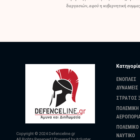
διεργασιών, αφού η κυβερνητική συμμα
Κατηγορί
ΕΝΟΠΛΕΣ
ΔΥΝΑΜΕΙΣ
ΣΤΡΑΤΟΣ 
ΠΟΛΕΜΙΚΗ
ΑΕΡΟΠΟΡΙ
ΠΟΛΕΜΙΚΟ
Copyright © 2024
Defenceline.gr
ΝΑΥΤΙΚΟ
All Rights Reserved | Powered by
itcluster