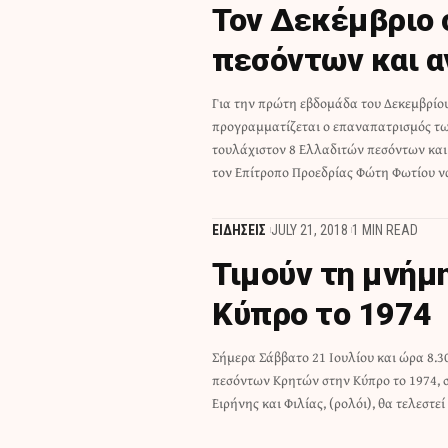
Τον Δεκέμβριο 
πεσόντων και α
Για την πρώτη εβδομάδα του Δεκεμβρίο
διαδικασία θα γίνει με τις δέουσες τιμές, όπως συνέβη κα
προγραμματίζεται ο επαναπατρισμός τ
στο παρελθόν. Χθες, πραγματοποιήθηκε στο 
τουλάχιστον 8 Ελλαδιτών πεσόντων και
τον Επίτροπο Προεδρίας Φώτη Φωτίου να
ΕΙΔΗΣΕΙΣ
JULY 21, 2018
1 MIN READ
Τιμούν τη μνήμ
Κύπρο το 1974
Σήμερα Σάββατο 21 Ιουλίου και ώρα 8.30
δέηση, για την ανάπαυση των ψυχών τ
πεσόντων Κρητών στην Κύπρο το 1974, 
απόδοση τιμών. "Όσοι τιμούν την μνήμη των
Ειρήνης και Φιλίας, (ρολόι), θα τελεστ