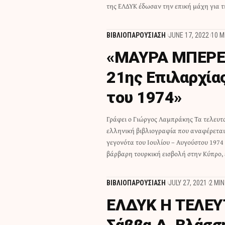
της ΕΛΔΥΚ έδωσαν την επική μάχη για 
ΒΙΒΛΙΟΠΑΡΟΥΣΙΑΣΗ
JUNE 17, 2022
10 M
«ΜΑΥΡΑ ΜΠΕΡΕ 
21ης Επιλαρχία
του 1974»
Γράφει ο Γιώργος Λαμπράκης Τα τελευτα
αξιόλογα συγγράμματα. Βιβλία που αναφέ
ελληνική βιβλιογραφία που αναφέρεται
γενικότερο πλαίσιο και τη «μεγάλη εικόν
γεγονότα του Ιουλίου – Αυγούστου 1974
βάρβαρη τουρκική εισβολή στην Κύπρο, 
ΒΙΒΛΙΟΠΑΡΟΥΣΙΑΣΗ
JULY 27, 2021
2 MI
ΕΛΔΥΚ Η ΤΕΛΕΥΤ
Σάββα Δ. Βλάσσ