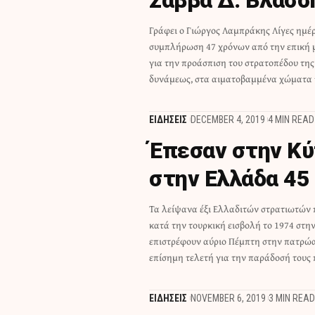
Γράφει ο Γιώργος Λαμπράκης Λίγες ημέρ
νέο βιβλίο έρχεται να προστεθεί στη
συμπλήρωση 47 χρόνων από την επική 
ιστορικής αλήθειας, για όσους ενδιαφ
για την προάσπιση του στρατοπέδου τη
δυνάμεως, στα αιματοβαμμένα χώματα 
ΕΙΔΗΣΕΙΣ
DECEMBER 4, 2019
4 MIN READ
Έπεσαν στην Κύ
στην Ελλάδα 45
Τα λείψανα έξι Ελλαδιτών στρατιωτών
πραγματοποιηθεί στις 10 το πρωί της ίδ
κατά την τουρκική εισβολή το 1974 στη
Ιερό Ναό της του Θεού Σοφίας στον Στρόβολο, 
επιστρέφουν αύριο Πέμπτη στην πατρώα
επίσημη τελετή για την παράδοσή τους 
ΕΙΔΗΣΕΙΣ
NOVEMBER 6, 2019
3 MIN READ