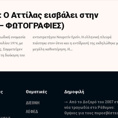
: Ο Αττίλας εισβάλει στην
 – ΦΩΤΟΓΡΑΦΙΕΣ)
 κωδική ονομασία
λληνική πλευρά
ουλίου 1974, με
ς εκδηλώθηκε με
ς. Συμμετείχαν
μεγάλη καθυστέρηση. Η…
 τη διοίκηση του
ες
Θεματικές
Δημοφιλή
Από το Δοξαρό του 2007 σ
ΔΙΕΘΝΗ
νέα τραγωδία στο Ρέθυμνο:
ΛΕΦΕΔ
Θρήνος για τους πυροσβέστε