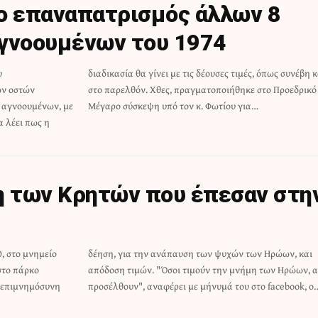
ο επαναπατρισμός άλλων 8
γνοουμένων του 1974
υ
ι
ων οστών
Προεδρικό
 αγνοουμένων, με
Μέγαρο σύσκεψη υπό τον κ. Φωτίου για…
 λέει πως η
η των Κρητών που έπεσαν στη
, στο μνημείο
ων Ηρώων, και
στο πάρκο
 Ηρώων, ας
εί επιμνημόσυνη
προσέλθουν", αναφέρει με μήνυμά του στο facebook, ο