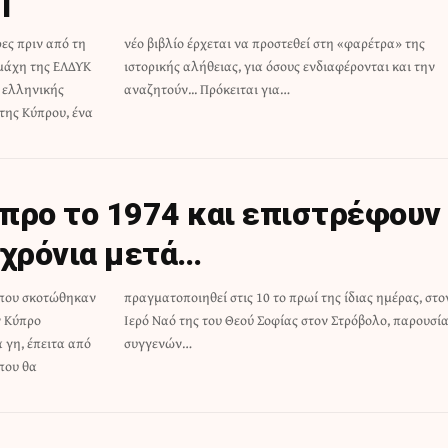
ες πριν από τη
 «φαρέτρα» της
μάχη της ΕΛΔΥΚ
έρονται και την
ς ελληνικής
αναζητούν... Πρόκειται για…
της Κύπρου, ένα
προ το 1974 και επιστρέφουν
 χρόνια μετά…
 που σκοτώθηκαν
ιας ημέρας, στον
ν Κύπρο
παρουσία
 γη, έπειτα από
συγγενών…
που θα