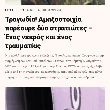
ΣΤΡΑΤΟΣ ΞΗΡΑΣ
AUGUST 17, 2017
1 MIN READ
Τραγωδία! Αμαξοστοιχία
παρέσυρε δύο στρατιώτες –
Ένας νεκρός και ένας
τραυματίας
Μια ασύλληπτη τραγωσία έπληξε τις Ένοπλες Δυνάμεις! Σύμφωνα με την
ενημέρωση του Γενικού Επιτελείου Στρατού, την Πέμπτη 17 Αυγούστου
2017 και περί ώρα 11:15, ο Στρατιώτης Η.Α. του ΚΕΤΘ, ο οποίος είχε λάβει
άδεια από τη Μονάδα του, παρασύρθηκε, κάτω από αδιευκρίνιστες μέχρι
στιγμής συνθήκες, από διερχόμενη αμαξοστοιχία στο Σιδηροδρομικό…