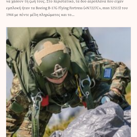
να χάσουν τη ζωή τους. Στο περιστατικό, τα δυο αεροπλάνα που είχαν
εμπλοκή ήταν τα Boeing B-17G Flying Fortress («N7227C», msn 32513) του
1944 με πέντε μέλη πληρώματος και το…