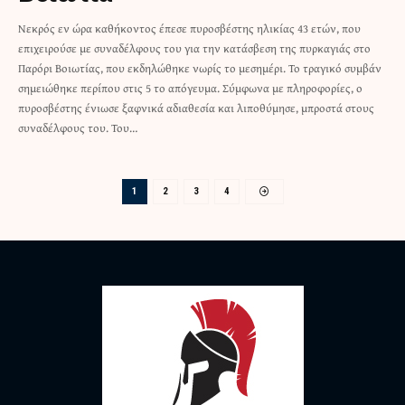
Νεκρός εν ώρα καθήκοντος έπεσε πυροσβέστης ηλικίας 43 ετών, που
επιχειρούσε με συναδέλφους του για την κατάσβεση της πυρκαγιάς στο
Παρόρι Βοιωτίας, που εκδηλώθηκε νωρίς το μεσημέρι. Το τραγικό συμβάν
σημειώθηκε περίπου στις 5 το απόγευμα. Σύμφωνα με πληροφορίες, ο
πυροσβέστης ένιωσε ξαφνικά αδιαθεσία και λιποθύμησε, μπροστά στους
συναδέλφους του. Του…
1
2
3
4