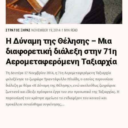
ΣΤΡΑΤΟΣ ΞΗΡΑΣ
NOVEMBER 19, 2014
1 MIN READ
Η Δύναμη της Θέλησης – Μια
διαφορετική διάλεξη στην 71η
Αερομεταφερόμενη Ταξιαρχία
Τη Δευτέρα 17 Νοεμβρίου 2014, η 71η Αερομεταφερόμενη Ταξιαρχία
φιλοξένησε το ζωγράφο Τριαντάφυλλο Ηλιάδη, ο οποίος παρουσίασε
διάλεξη με θέμα «Η Δύναμη της Θέλησης», ενώ ακολούθως ζωγράφισε
ζωντανά και έδειξε πρόσφατα έργα του στο προσωπικό της Ταξιαρχίας. Η
παρουσίασή του κράτησε αμείωτο το ενδιαφέρον του κοινού και
προκάλεσε συναίσθημα συγκίνησης,…