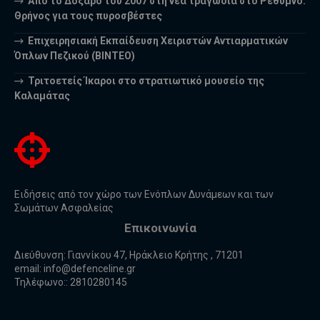
Από το Δοξαρό του 2007 στη νέα τραγωδία στο Ρέθυμνο:
Θρήνος για τους πυροσβέστες
Επιχειρησιακή Εκπαίδευση Χειριστών Αντιαρματικών
Όπλων Πεζικού (ΒΙΝΤΕΟ)
Τριτοετείς Ίκαροι στο στρατιωτικό μουσείο της
Καλαμάτας
Ειδήσεις από τον χώρο των Ενόπλων Δυνάμεων και των
Σωμάτων Ασφαλείας
Επικοινωνία
Διεύθυνση: Γιαννίκου 47, Ηράκλειο Κρήτης , 71201
email:
info@defenceline.gr
Τηλέφωνο:: 2810280145