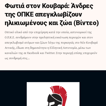
Φωτιά στον Κουβαρά: Άνδρες
της ΟΠΚΕ απεγκλωβίζουν
ηλικιωμένους και ζώα (Βίντεο)
Οπτικό υλικό από την επιχείρηση κατά την οποία, αστυνομικοί της
Ο.Π.Κ.Ε. συνδράμουν στην προληπτική εκκένωση περιοχών και στον
απεγκλωβισμό ατόμων και ζώων λόγω της πυρκαγιάς στο Νέο Κουβαρά
Αττικής, έδωσε στη δημοσιότητα η Ελληνική Αστυνομία, μέσω των
καναλιών της σε Facebook και Twitter. Στην περιοχή επίσης επιχειρούν
ως συνδρομή στις…