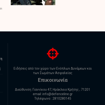
τη
ς
Ειδήσεις από τον χώρο των Ενόπλων Δυνάμεων και
των Σωμάτων Ασφαλείας
Επικοινωνία
Διεύθυνση: Γιαννίκου 47, Ηράκλειο Κρήτης , 71201
email:
info@defenceline.gr
Τηλέφωνο:: 2810280145