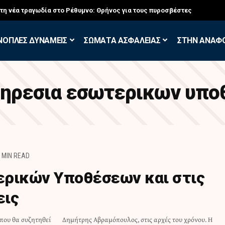
στη νέα τραγωδία στο Ρέθυμνο: Θρήνος για τους πυροσβέστες
ΝΟΠΛΕΣ ΔΥΝΑΜΕΙΣ
ΣΩΜΑΤΑ ΑΣΦΑΛΕΙΑΣ
ΣΤΗΝ ΑΝΑΦ
ηρεσια εσωτερικων υπ
 MIN READ
ερικών Υποθέσεων και στις
εις
που θα συζητηθεί
ς του χρόνου. Η