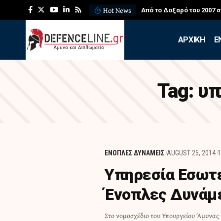
Hot News
Από το Δοξαρό του 2007 
APXIKH
Ε
Tag:
υπ
ΕΝΟΠΛΕΣ ΔΥΝΑΜΕΙΣ
AUGUST 25, 2014
1
Υπηρεσία Εσωτ
Ένοπλες Δυνάμ
Στο νομοσχέδιο του Υπουργείου Άμυνας 
Δημήτρης Αβραμόπουλος, στις αρχέ