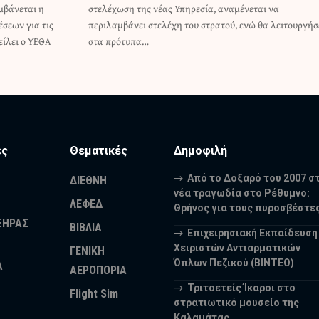
μβάνεται η
ένεται να
σεων για τις
 λειτουργήσει
είλει ο ΥΕΘΑ
στα πρότυπα…
ες
Θεματικές
Δημοφιλή
Από το Δοξαρό του 2007 σ
ΔΙΕΘΝΗ
νέα τραγωδία στο Ρέθυμνο:
ΛΕΦΕΔ
Θρήνος για τους πυροσβέστε
ΞΗΡΑΣ
ΒΙΒΛΙΑ
Επιχειρησιακή Εκπαίδευση
Χειριστών Αντιαρματικών
ΓΕΝΙΚΗ
Όπλων Πεζικού (ΒΙΝΤΕΟ)
Α
ΑΕΡΟΠΟΡΙΑ
Τριτοετείς Ίκαροι στο
Flight Sim
στρατιωτικό μουσείο της
Καλαμάτας