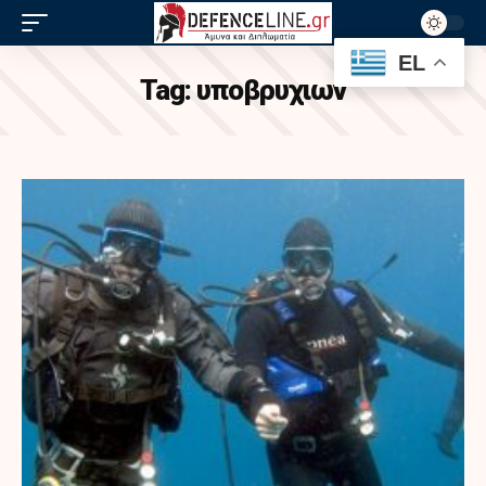
EL
Tag:
υποβρυχιων