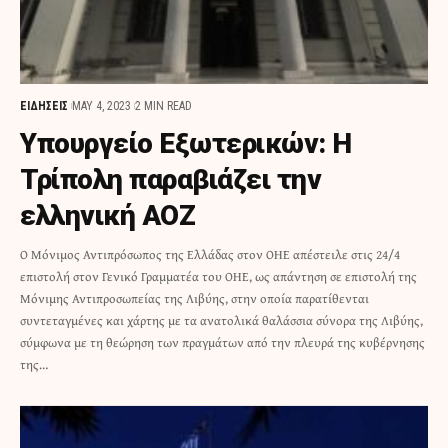
ΕΙΔΗΣΕΙΣ
MAY 4, 2023
2 MIN READ
Υπουργείο Εξωτερικών: H
Τρίπολη παραβιάζει την
ελληνική ΑΟΖ
Ο Μόνιμος Αντιπρόσωπος της Ελλάδας στον ΟΗΕ απέστειλε στις 24/4
επιστολή στον Γενικό Γραμματέα του ΟΗΕ, ως απάντηση σε επιστολή της
Μόνιμης Αντιπροσωπείας της Λιβύης, στην οποία παρατίθενται
συντεταγμένες και χάρτης με τα ανατολικά θαλάσσια σύνορα της Λιβύης,
σύμφωνα με τη θεώρηση των πραγμάτων από την πλευρά της κυβέρνησης
της…