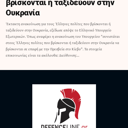
βρίσκονται ή ταξιδεύουν στην
Ουκρανία
Έκτακτη ανακοίνωση για τους Έλληνες πολίτες που βρίσκονται ή
ταξιδεύουν στην Ουκρανία, εξέδωσε απόψε το Ελληνικό Υπουργείο
Εξωτερικών. Όπως αναφέρει η ανακοίνωση του Υπουργείου "συνιστάται
στους Έλληνες πολίτες που βρίσκονται ή ταξιδεύουν στην Ουκρανία να
βρίσκονται σε επαφή με την Πρεσβεία στο Κίεβο". Τα στοιχεία
επικοινωνίας είναι τα ακόλουθα: Διεύθυνση:…