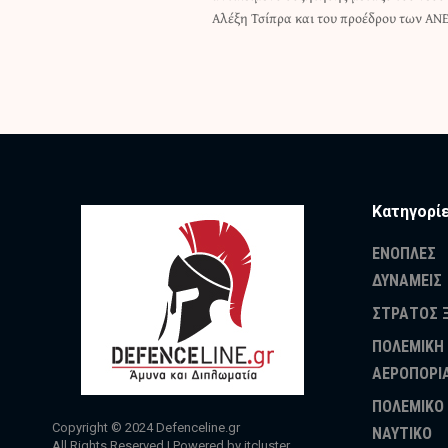
Αλέξη Τσίπρα και του προέδρου των ΑΝΕ
Κατηγορί
ΕΝΟΠΛΕΣ
ΔΥΝΑΜΕΙΣ
ΣΤΡΑΤΟΣ 
ΠΟΛΕΜΙΚΗ
ΑΕΡΟΠΟΡΙ
ΠΟΛΕΜΙΚΟ
Copyright © 2024
Defenceline.gr
ΝΑΥΤΙΚΟ
All Rights Reserved | Powered by
itcluster