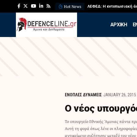
Hot News
ΛΕΦΕΔ: Η εντυπωσιακή ά
APXIKH
Ε
ΕΝΟΠΛΕΣ ΔΥΝΑΜΕΙΣ
JANUARY 26, 2015
Ο νέος υπουργό
Το υπουργείο Εθνικής Άμυνας πάντα πρ
κυβερνητικού εταίρου Πάνου Καμμένο
Αυτή τη φορά όπως λένε οι πληροφορίε
ενδιαφέρει τον πρόεδρο των ΑΝΕΛ αλλ
αντικείμενο συζήτησης μεταξύ του νέο