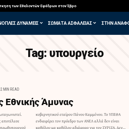
σκηση των Εθελοντών Εφέδρων στον Έβρο
ΝΟΠΛΕΣ ΔΥΝΑΜΕΙΣ
ΣΩΜΑΤΑ ΑΣΦΑΛΕΙΑΣ
ΣΤΗΝ ΑΝΑΦ
Tag:
υπουργείο
2 MIN READ
ς Εθνικής Άμυνας
ωταγωνιστεί.
υ. Το ΥΠΕΘΑ
ς αποτέλεσε
ά δεν είναι
υ πρωθυπουργού
καθόλου μα καθόλου αδιάφορο για τον ΣΥΡΙΖΑ. Δεν…