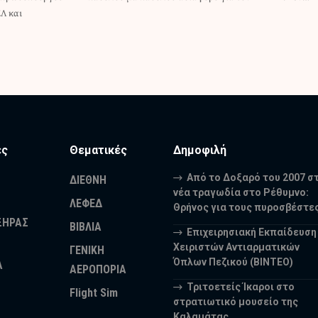
Λ και
ες
Θεματικές
Δημοφιλή
Από το Δοξαρό του 2007 σ
ΔΙΕΘΝΗ
νέα τραγωδία στο Ρέθυμνο:
ΛΕΦΕΔ
Θρήνος για τους πυροσβέστε
ΞΗΡΑΣ
ΒΙΒΛΙΑ
Επιχειρησιακή Εκπαίδευση
Χειριστών Αντιαρματικών
ΓΕΝΙΚΗ
Όπλων Πεζικού (ΒΙΝΤΕΟ)
Α
ΑΕΡΟΠΟΡΙΑ
Τριτοετείς Ίκαροι στο
Flight Sim
στρατιωτικό μουσείο της
Καλαμάτας