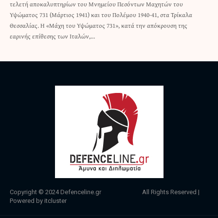
τελετή αποκαλυπτηρίων του Μνημείου Πεσόντων Μαχητών του
Υψώματος 731 (Μάρτιος 1941) και του Πολέμου 1940-41, στα Τρίκαλα
Θεσσαλίας. Η «Μάχη του Υψώματος 731», κατά την απόκρουση της
εαρινής επίθεσης των Ιταλών,…
Copyright © 2024
Defenceline.gr
All Rights Reserved |
Powered by
itcluster