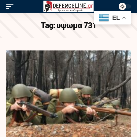
EL
Tag:
υψωμα 731