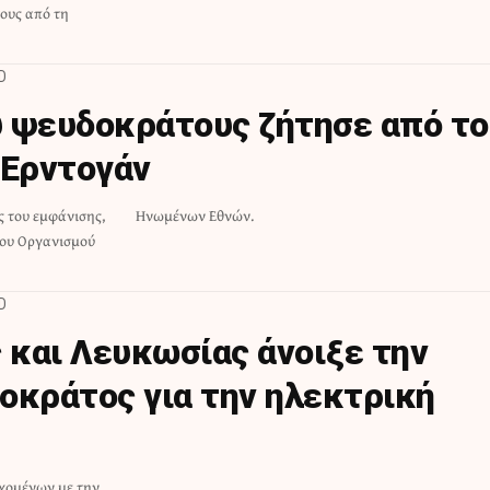
ους από τη
D
 ψευδοκράτους ζήτησε από το
 Ερντογάν
 του εμφάνισης,
Ηνωμένων Εθνών.
του Οργανισμού
D
 και Λευκωσίας άνοιξε την
οκράτος για την ηλεκτρική
χομένων με την