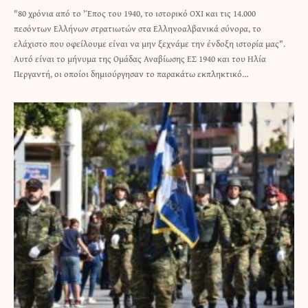
"80 χρόνια από το 'Έπος του 1940, το ιστορικό OΧΙ και τις 14.000
πεσόντων Ελλήνων στρατιωτών στα Ελληνοαλβανικά σύνορα, το
ελάχιστο που οφείλουμε είναι να μην ξεχνάμε την ένδοξη ιστορία μας".
Αυτό είναι το μήνυμα της Ομάδας Αναβίωσης ΕΣ 1940 και του Ηλία
Περγαντή, οι οποίοι δημιούργησαν το παρακάτω εκπληκτικό…