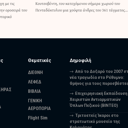
χη με τις
ωριού του
την οροσειρά του
Πενταδάκτυλου μια χούφτα άνδρες του 361 τάγματος…
στορικό
ες
Θεματικές
Δημοφιλή
Από το Δοξαρό του 2007 σ
ΔΙΕΘΝΗ
νέα τραγωδία στο Ρέθυμνο:
ΛΕΦΕΔ
Θρήνος για τους πυροσβέστε
ΞΗΡΑΣ
ΒΙΒΛΙΑ
Επιχειρησιακή Εκπαίδευση
Χειριστών Αντιαρματικών
ΓΕΝΙΚΗ
Όπλων Πεζικού (ΒΙΝΤΕΟ)
Α
ΑΕΡΟΠΟΡΙΑ
Τριτοετείς Ίκαροι στο
Flight Sim
στρατιωτικό μουσείο της
Καλαμάτας