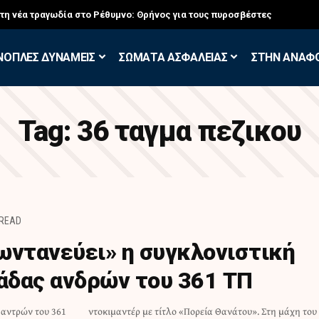
στη νέα τραγωδία στο Ρέθυμνο: Θρήνος για τους πυροσβέστες
ΝΟΠΛΕΣ ΔΥΝΑΜΕΙΣ
ΣΩΜΑΤΑ ΑΣΦΑΛΕΙΑΣ
ΣΤΗΝ ΑΝΑΦ
Tag:
36 ταγμα πεζικου
 READ
ωντανεύει» η συγκλονιστική
μάδας ανδρών του 361 ΤΠ
 αντρών του 361
». Στη μάχη του