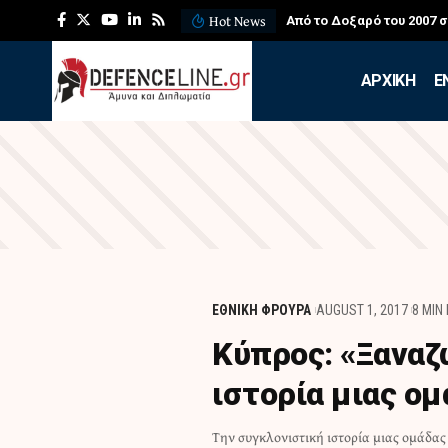
Hot News
Από το Δοξαρό του 2007 
APXIKH
Ε
ΕΘΝΙΚΗ ΦΡΟΥΡΑ
AUGUST 1, 2017
8 MIN
Κύπρος: «Ξαναζ
ιστορία μιας ο
Την συγκλονιστική ιστορία μιας ομάδας
ντοκιμαντέρ με τίτλο «Πορεία Θανάτου