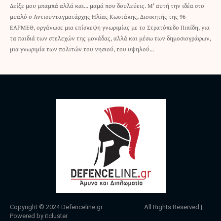
Δείξε μου μπαμπά αλλά και... μαμά που δουλεύεις. Μ' αυτή την ιδέα στο
μυαλό ο Αντισυνταγματάρχης Ηλίας Κωστάκης, Διοικητής της 96
ΕΑΡΜΕΘ, οργάνωσε μια επίσκεψη γνωριμίας με το Στρατόπεδο Πιπίδη, για
τα παιδιά των στελεχών της μονάδας, αλλά και μέσω των δημοσιογράφων,
μια γνωριμία των πολιτών του νησιού, του υψηλού…
Copyright © 2024
Defenceline.gr
All Rights Reserved |
Powered by
itcluster